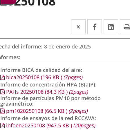
20250108
Twitter
Enlace
Facebook
Enlace
Link
Enla
a
a
a
una
una
una
echa del informe
8 de enero de 2025
aplicación
aplicación
aplic
nformes
externa.
externa.
exte
Informe BICA de calidad del aire
bica20250108
(196
KB
)
(7pages)
Informe de concentración HPA (B(a)P)
PAHs 20250108
(84.3
KB
)
(2pages)
Informe de partículas PM10 por método
gravimétrico
pm1020250108
(66.5
KB
)
(2pages)
Informe de ensayos de la red RCCAVA
infoen20250108
(947.5
KB
)
(20pages)