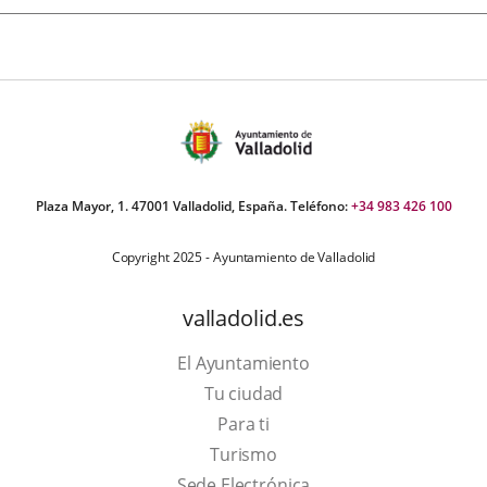
Plaza Mayor, 1. 47001 Valladolid, España. Teléfono:
+34 983 426 100
Copyright 2025 - Ayuntamiento de Valladolid
valladolid.es
El Ayuntamiento
Tu ciudad
Para ti
Este
Turismo
enlace
Enlace
Sede Electrónica