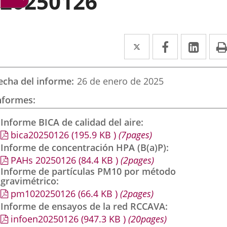
20250126
Twitter
Enlace
Facebook
Enlace
Link
Enla
a
a
a
una
una
una
echa del informe
26 de enero de 2025
aplicación
aplicación
aplic
nformes
externa.
externa.
exte
Informe BICA de calidad del aire
bica20250126
(195.9
KB
)
(7pages)
Informe de concentración HPA (B(a)P)
PAHs 20250126
(84.4
KB
)
(2pages)
Informe de partículas PM10 por método
gravimétrico
pm1020250126
(66.4
KB
)
(2pages)
Informe de ensayos de la red RCCAVA
infoen20250126
(947.3
KB
)
(20pages)