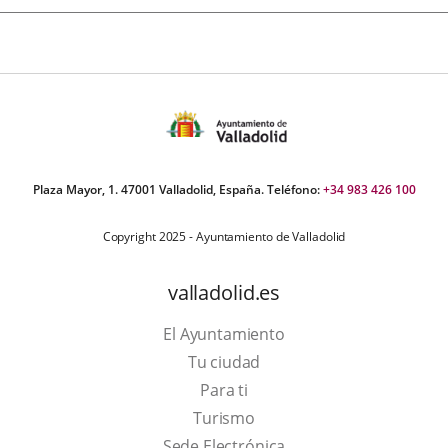
Plaza Mayor, 1. 47001 Valladolid, España. Teléfono:
+34 983 426 100
Copyright 2025 - Ayuntamiento de Valladolid
valladolid.es
El Ayuntamiento
Tu ciudad
Para ti
Este
Turismo
enlace
Enlace
Sede Electrónica