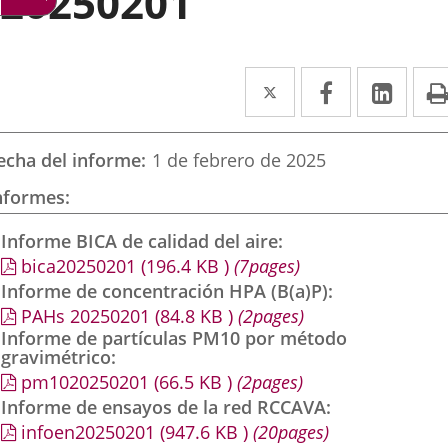
20250201
Twitter
Enlace
Facebook
Enlace
Link
Enla
a
a
a
una
una
una
echa del informe
1 de febrero de 2025
aplicación
aplicación
aplic
nformes
externa.
externa.
exte
Informe BICA de calidad del aire
bica20250201
(196.4
KB
)
(7pages)
Informe de concentración HPA (B(a)P)
PAHs 20250201
(84.8
KB
)
(2pages)
Informe de partículas PM10 por método
gravimétrico
pm1020250201
(66.5
KB
)
(2pages)
Informe de ensayos de la red RCCAVA
infoen20250201
(947.6
KB
)
(20pages)