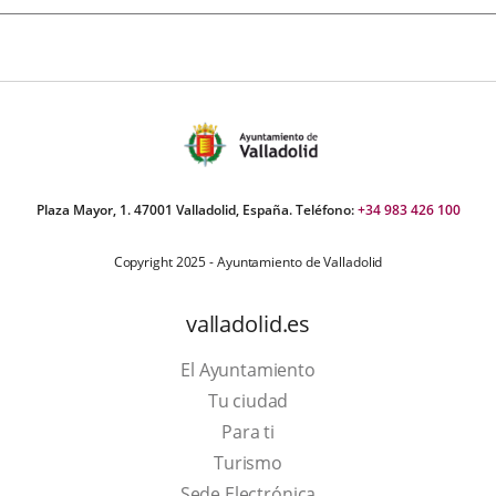
Plaza Mayor, 1. 47001 Valladolid, España. Teléfono:
+34 983 426 100
Copyright 2025 - Ayuntamiento de Valladolid
valladolid.es
El Ayuntamiento
Tu ciudad
Para ti
Este
Turismo
enlace
Enlace
Sede Electrónica