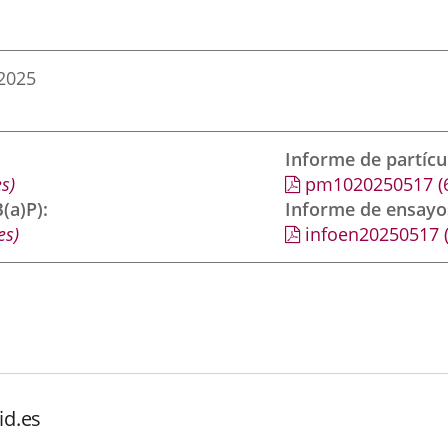
2025
Informe de partíc
s)
pm1020250517
(
(a)P)
Informe de ensayo
es)
infoen20250517
id.es