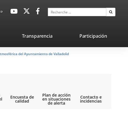
avaHeaderSocial
Enlace
Enlace
Enlace
Recherche
to
Recherch
a
a
a
una
una
una
aplicación
aplicación
aplicación
lace
Transparencia
Participación
externa.
externa.
externa.
na
tmosférica del Ayuntamiento de Valladolid
licación
terna.
e
Plan de acción
Encuesta de
Contacto e
el
en situaciones
calidad
incidencias
de alerta