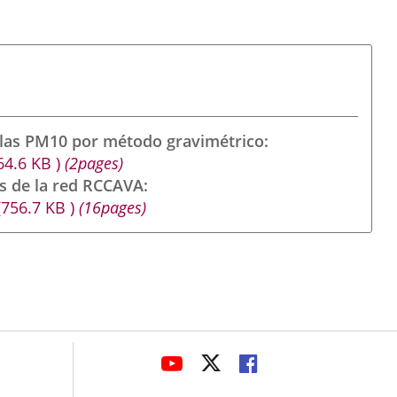
ulas PM10 por método gravimétrico
64.6
KB
)
(2pages)
s de la red RCCAVA
(756.7
KB
)
(16pages)
avaHeaderSocial
ENLACE
ENLACE
ENLACE
A
A
A