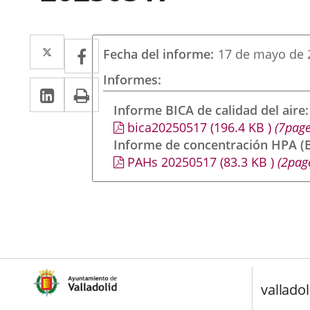
Twitter
Enlace
Facebook
Enlace
Fecha del informe
17 de mayo de 
a
a
Informes
LinkedIn
Enlace
Imprimir
una
una
a
Informe BICA de calidad del aire
aplicación
aplicación
bica20250517
(196.4
KB
)
(7page
una
externa.
externa.
Informe de concentración HPA (B
aplicación
PAHs 20250517
(83.3
KB
)
(2pag
externa.
valladol