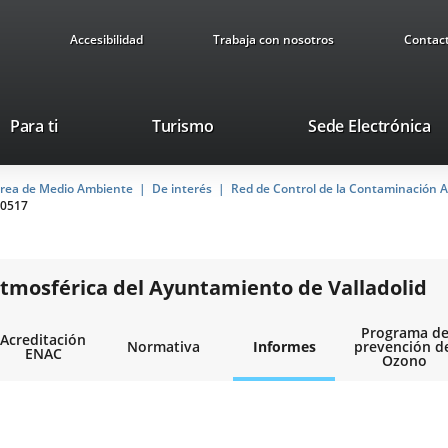
Accesibilidad
Trabaja con nosotros
Contac
Este
En
Para ti
Turismo
Sede Electrónica
enlace
a
se
u
rea de Medio Ambiente
De interés
abrirá
Red de Control de la Contaminación A
ap
0517
en
ex
una
ventana
nueva.
tmosférica del Ayuntamiento de Valladolid
Programa d
Acreditación
Normativa
Informes
prevención d
ENAC
Ozono