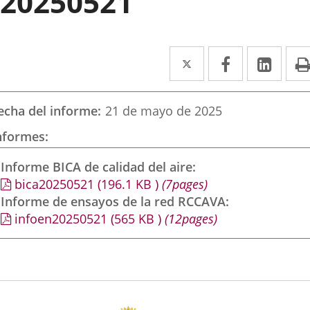
20250521
Twitter
Enlace
Facebook
Enlace
Link
Enla
a
a
a
una
una
una
echa del informe
21 de mayo de 2025
aplicación
aplicación
aplic
nformes
externa.
externa.
exte
Informe BICA de calidad del aire
bica20250521
(196.1
KB
)
(7pages)
Informe de ensayos de la red RCCAVA
infoen20250521
(565
KB
)
(12pages)