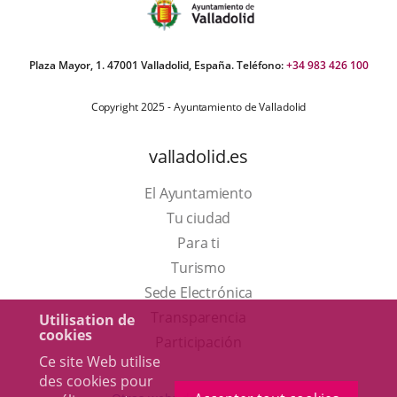
Plaza Mayor, 1. 47001 Valladolid, España. Teléfono:
+34 983 426 100
Copyright 2025 - Ayuntamiento de Valladolid
valladolid.es
El Ayuntamiento
Tu ciudad
Para ti
Este
Turismo
enlace
Enlace
Sede Electrónica
se
a
Transparencia
Utilisation de
cookies
abrirá
una
Participación
Ce site Web utilise
en
aplicación
des cookies pour
una
externa.