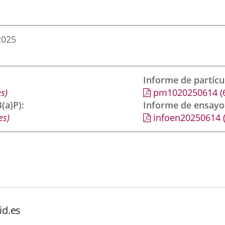
2025
Informe de partíc
s)
pm1020250614
(
(a)P)
Informe de ensayo
es)
infoen20250614
id.es