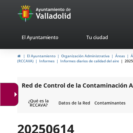
Portal
Saltar al contenido
avaTop
Web
del
Ayuntamiento
valladolid.es
El Ayuntamiento
Tu ciudad
de
Inicio
El Ayuntamiento
Organización Administrativa
Áreas
Á
Valladolid
(RCCAVA)
Informes
Informes diarios de calidad del aire
2025
Red de Control de la Contaminación A
¿Qué es la
Datos de la Red
Contaminantes
RCCAVA?
20250614