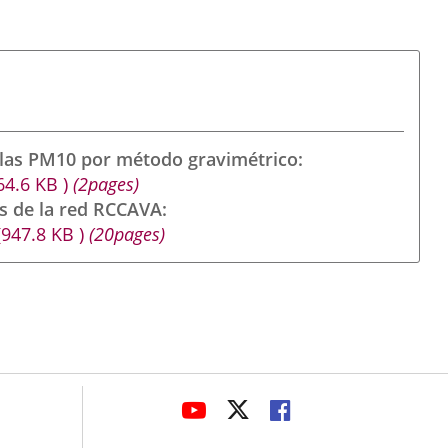
ulas PM10 por método gravimétrico
64.6
KB
)
(2pages)
s de la red RCCAVA
(947.8
KB
)
(20pages)
avaHeaderSocial
ENLACE
ENLACE
ENLACE
A
A
A