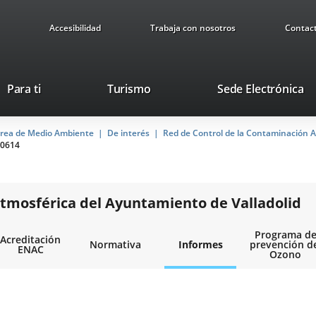
Accesibilidad
Trabaja con nosotros
Contac
Este
En
Para ti
Turismo
Sede Electrónica
enlace
a
se
u
rea de Medio Ambiente
De interés
abrirá
Red de Control de la Contaminación A
ap
0614
en
ex
una
ventana
nueva.
tmosférica del Ayuntamiento de Valladolid
Programa d
Acreditación
Normativa
Informes
prevención d
ENAC
Ozono