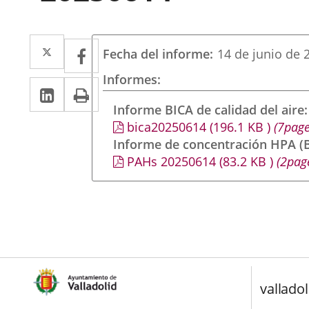
Twitter
Enlace
Facebook
Enlace
Fecha del informe
14 de junio de 
a
a
Informes
LinkedIn
Enlace
Imprimir
una
una
a
Informe BICA de calidad del aire
aplicación
aplicación
bica20250614
(196.1
KB
)
(7page
una
externa.
externa.
Informe de concentración HPA (B
aplicación
PAHs 20250614
(83.2
KB
)
(2pag
externa.
valladol