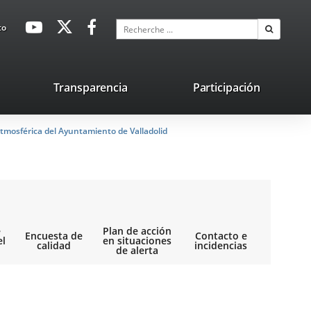
avaHeaderSocial
Enlace
Enlace
Enlace
Recherche
to
Recherch
a
a
a
una
una
una
aplicación
aplicación
aplicación
lace
Transparencia
Participación
externa.
externa.
externa.
na
tmosférica del Ayuntamiento de Valladolid
licación
terna.
e
Plan de acción
Encuesta de
Contacto e
el
en situaciones
calidad
incidencias
de alerta