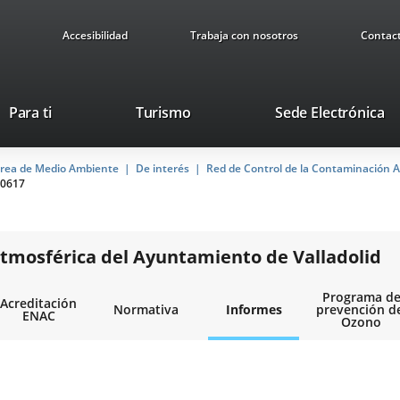
Accesibilidad
Trabaja con nosotros
Contac
Este
En
Para ti
Turismo
Sede Electrónica
enlace
a
se
u
rea de Medio Ambiente
De interés
abrirá
Red de Control de la Contaminación A
ap
0617
en
ex
una
ventana
nueva.
tmosférica del Ayuntamiento de Valladolid
Programa d
Acreditación
Normativa
Informes
prevención d
ENAC
Ozono