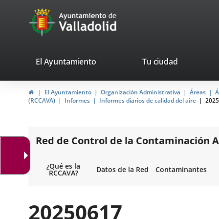
Portal
Saltar al contenido
avaTop
Web
del
Ayuntamiento
valladolid.es
El Ayuntamiento
Tu ciudad
de
Inicio
El Ayuntamiento
Organización Administrativa
Áreas
Á
Valladolid
(RCCAVA)
Informes
Informes diarios de calidad del aire
2025
Red de Control de la Contaminación A
¿Qué es la
Datos de la Red
Contaminantes
RCCAVA?
20250617