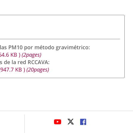
ulas PM10 por método gravimétrico
64.6
KB
)
(2pages)
s de la red RCCAVA
(947.7
KB
)
(20pages)
avaHeaderSocial
ENLACE
ENLACE
ENLACE
A
A
A