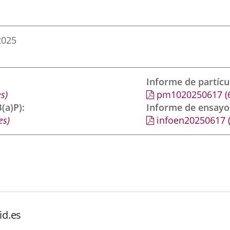
2025
Informe de partíc
s)
pm1020250617
(
(a)P)
Informe de ensayo
es)
infoen20250617
id.es