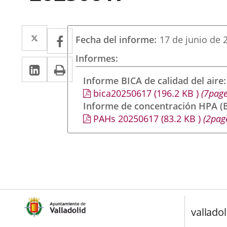
Twitter
Enlace
Facebook
Enlace
Fecha del informe
17 de junio de 
a
a
Informes
LinkedIn
Enlace
Imprimir
una
una
a
Informe BICA de calidad del aire
aplicación
aplicación
bica20250617
(196.2
KB
)
(7page
una
externa.
externa.
Informe de concentración HPA (B
aplicación
PAHs 20250617
(83.2
KB
)
(2pag
externa.
valladol