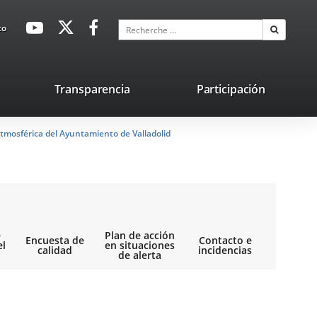
avaHeaderSocial
Enlace
Enlace
Enlace
Recherche
to
Recherch
a
a
a
una
una
una
aplicación
aplicación
aplicación
lace
Transparencia
Participación
externa.
externa.
externa.
na
tmosférica del Ayuntamiento de Valladolid
licación
terna.
e
Plan de acción
Encuesta de
Contacto e
el
en situaciones
calidad
incidencias
de alerta