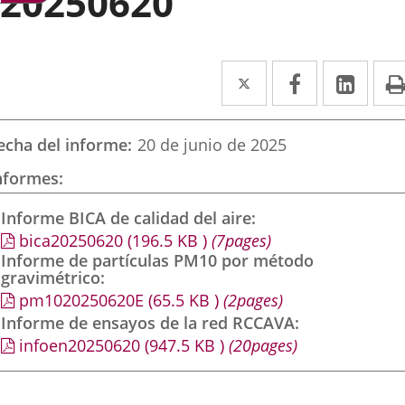
20250620
Twitter
Enlace
Facebook
Enlace
Link
Enla
a
a
a
una
una
una
echa del informe
20 de junio de 2025
aplicación
aplicación
aplic
nformes
externa.
externa.
exte
Informe BICA de calidad del aire
bica20250620
(196.5
KB
)
(7pages)
Informe de partículas PM10 por método
gravimétrico
pm1020250620E
(65.5
KB
)
(2pages)
Informe de ensayos de la red RCCAVA
infoen20250620
(947.5
KB
)
(20pages)