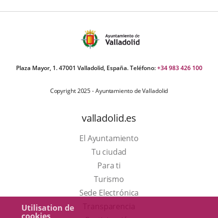
Plaza Mayor, 1. 47001 Valladolid, España. Teléfono:
+34 983 426 100
Copyright 2025 - Ayuntamiento de Valladolid
valladolid.es
El Ayuntamiento
Tu ciudad
Para ti
Este
Turismo
enlace
Enlace
Sede Electrónica
se
a
Transparencia
Utilisation de
cookies