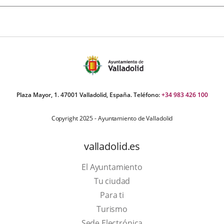
Plaza Mayor, 1. 47001 Valladolid, España. Teléfono:
+34 983 426 100
Copyright 2025 - Ayuntamiento de Valladolid
valladolid.es
El Ayuntamiento
Tu ciudad
Para ti
Este
Turismo
enlace
Enlace
Sede Electrónica