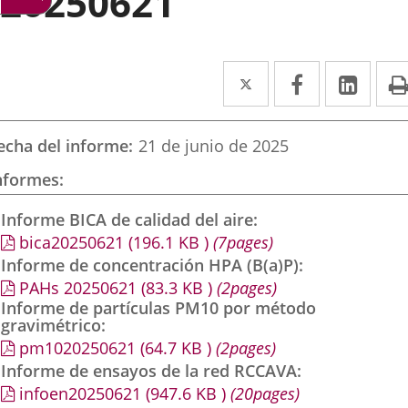
20250621
Twitter
Enlace
Facebook
Enlace
Link
Enla
a
a
a
una
una
una
echa del informe
21 de junio de 2025
aplicación
aplicación
aplic
nformes
externa.
externa.
exte
Informe BICA de calidad del aire
bica20250621
(196.1
KB
)
(7pages)
Informe de concentración HPA (B(a)P)
PAHs 20250621
(83.3
KB
)
(2pages)
Informe de partículas PM10 por método
gravimétrico
pm1020250621
(64.7
KB
)
(2pages)
Informe de ensayos de la red RCCAVA
infoen20250621
(947.6
KB
)
(20pages)