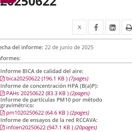
20250622
Twitter
Enlace
Facebook
Enlace
Link
Enla
a
a
a
una
una
una
echa del informe
22 de junio de 2025
aplicación
aplicación
aplic
nformes
externa.
externa.
exte
Informe BICA de calidad del aire
bica20250622
(196.1
KB
)
(7pages)
Informe de concentración HPA (B(a)P)
PAHs 20250622
(83.3
KB
)
(2pages)
Informe de partículas PM10 por método
gravimétrico
pm1020250622
(64.6
KB
)
(2pages)
Informe de ensayos de la red RCCAVA
infoen20250622
(947.1
KB
)
(20pages)