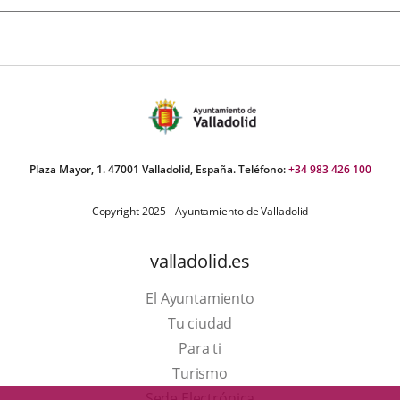
Plaza Mayor, 1. 47001 Valladolid, España. Teléfono:
+34 983 426 100
Copyright 2025 - Ayuntamiento de Valladolid
valladolid.es
El Ayuntamiento
Tu ciudad
Para ti
Este
Turismo
enlace
Enlace
Sede Electrónica