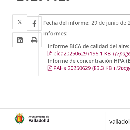
Twitter
Enlace
Facebook
Enlace
Fecha del informe
29 de junio de 
a
a
Informes
LinkedIn
Enlace
Imprimir
una
una
a
Informe BICA de calidad del aire
aplicación
aplicación
bica20250629
(196.1
KB
)
(7page
una
externa.
externa.
Informe de concentración HPA (B
aplicación
PAHs 20250629
(83.3
KB
)
(2pag
externa.
valladol