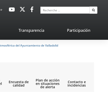
avaHeaderSocial
Enlace
Enlace
Enlace
Recherche
to
Recherch
a
a
a
una
una
una
aplicación
aplicación
aplicación
lace
Transparencia
Participación
externa.
externa.
externa.
na
tmosférica del Ayuntamiento de Valladolid
licación
terna.
e
Plan de acción
Encuesta de
Contacto e
el
en situaciones
calidad
incidencias
de alerta