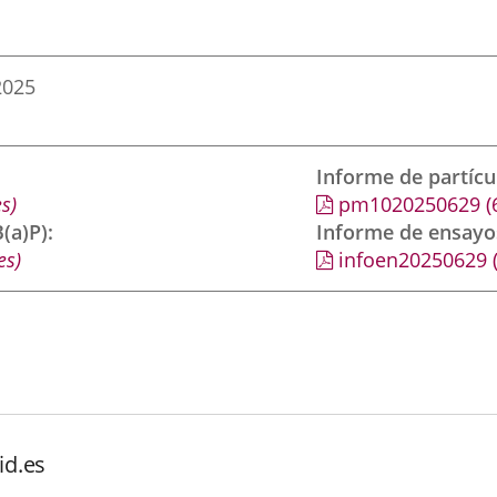
2025
Informe de partíc
s)
pm1020250629
(
(a)P)
Informe de ensayo
es)
infoen20250629
id.es