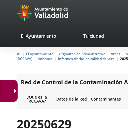
Portal
Saltar al contenido
avaTop
Web
del
Ayuntamiento
valladolid.es
El Ayuntamiento
Tu ciudad
de
Inicio
El Ayuntamiento
Organización Administrativa
Áreas
Á
Valladolid
(RCCAVA)
Informes
Informes diarios de calidad del aire
2025
Red de Control de la Contaminación A
¿Qué es la
Datos de la Red
Contaminantes
RCCAVA?
20250629