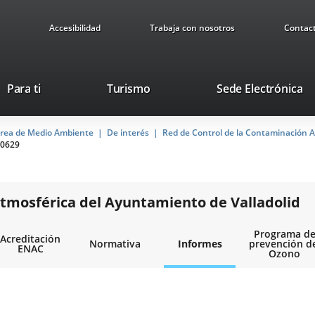
Accesibilidad
Trabaja con nosotros
Contac
Este
En
Para ti
Turismo
Sede Electrónica
enlace
a
se
u
rea de Medio Ambiente
De interés
abrirá
Red de Control de la Contaminación A
ap
0629
en
ex
una
ventana
nueva.
tmosférica del Ayuntamiento de Valladolid
Programa d
Acreditación
Normativa
Informes
prevención d
ENAC
Ozono