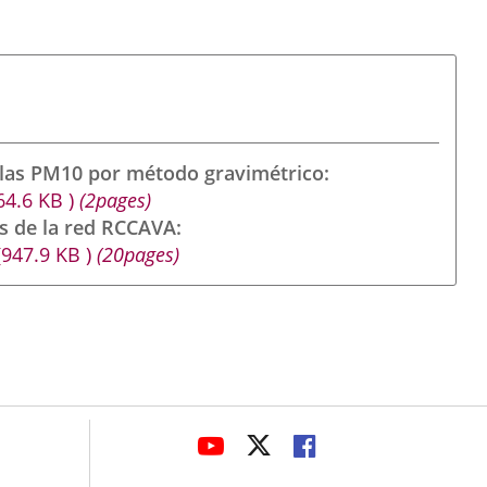
ulas PM10 por método gravimétrico
64.6
KB
)
(2pages)
s de la red RCCAVA
(947.9
KB
)
(20pages)
avaHeaderSocial
ENLACE
ENLACE
ENLACE
A
A
A