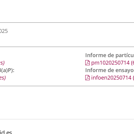
2025
Informe de partíc
s)
pm1020250714
(
(a)P)
Informe de ensayo
es)
infoen20250714
id.es