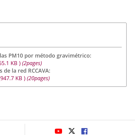
ulas PM10 por método gravimétrico
65.1
KB
)
(2pages)
s de la red RCCAVA
(947.7
KB
)
(20pages)
avaHeaderSocial
ENLACE
ENLACE
ENLACE