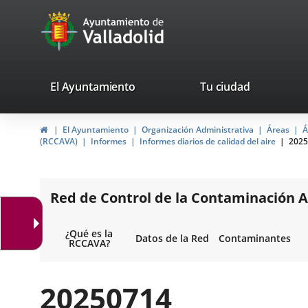
Portal
Saltar al contenido
avaTop
Web
del
Ayuntamiento
valladolid.es
El Ayuntamiento
Tu ciudad
de
Inicio
El Ayuntamiento
Organización Administrativa
Áreas
Á
Valladolid
(RCCAVA)
Informes
Informes diarios de calidad del aire
2025
Red de Control de la Contaminación A
¿Qué es la
Datos de la Red
Contaminantes
RCCAVA?
20250714