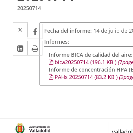
20250714
Twitter
Enlace
Facebook
Enlace
Fecha del informe
14 de julio de 
a
a
Informes
LinkedIn
Enlace
Imprimir
una
una
a
Informe BICA de calidad del aire
aplicación
aplicación
bica20250714
(196.1
KB
)
(7page
una
externa.
externa.
Informe de concentración HPA (B
aplicación
PAHs 20250714
(83.2
KB
)
(2pag
externa.
valladol