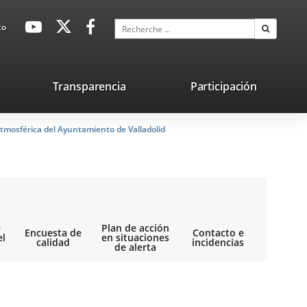
avaHeaderSocial
Enlace
Enlace
Enlace
Recherche
to
Recherch
a
a
a
una
una
una
aplicación
aplicación
aplicación
lace
Transparencia
Participación
externa.
externa.
externa.
na
tmosférica del Ayuntamiento de Valladolid
licación
terna.
e
Plan de acción
Encuesta de
Contacto e
el
en situaciones
calidad
incidencias
de alerta