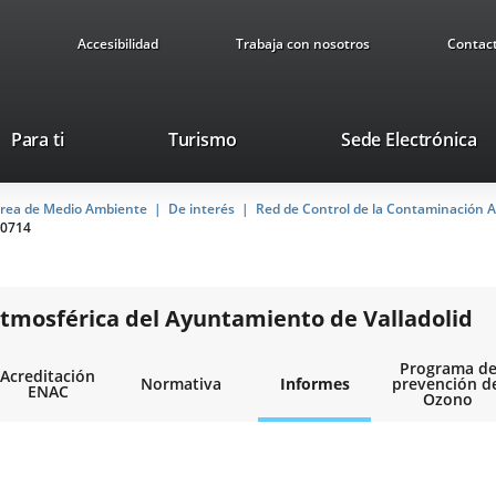
Accesibilidad
Trabaja con nosotros
Contac
Este
En
Para ti
Turismo
Sede Electrónica
enlace
a
se
u
rea de Medio Ambiente
De interés
abrirá
Red de Control de la Contaminación A
ap
0714
en
ex
una
ventana
nueva.
tmosférica del Ayuntamiento de Valladolid
Programa d
Acreditación
Normativa
Informes
prevención d
ENAC
Ozono