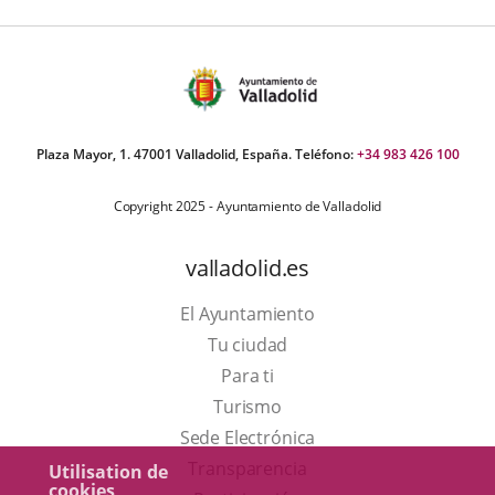
Plaza Mayor, 1. 47001 Valladolid, España. Teléfono:
+34 983 426 100
Copyright 2025 - Ayuntamiento de Valladolid
valladolid.es
El Ayuntamiento
Tu ciudad
Para ti
Este
Turismo
enlace
Enlace
Sede Electrónica
se
a
Transparencia
Utilisation de
cookies