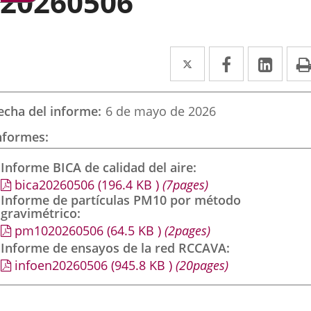
20260506
Twitter
Enlace
Facebook
Enlace
Link
Enla
a
a
a
una
una
una
echa del informe
6 de mayo de 2026
aplicación
aplicación
aplic
nformes
externa.
externa.
exte
Informe BICA de calidad del aire
bica20260506
(196.4
KB
)
(7pages)
Informe de partículas PM10 por método
gravimétrico
pm1020260506
(64.5
KB
)
(2pages)
Informe de ensayos de la red RCCAVA
infoen20260506
(945.8
KB
)
(20pages)