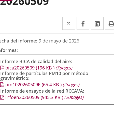
20260509
Twitter
Enlace
Facebook
Enlace
Link
Enla
a
a
a
una
una
una
echa del informe
9 de mayo de 2026
aplicación
aplicación
aplic
nformes
externa.
externa.
exte
Informe BICA de calidad del aire
bica20260509
(196
KB
)
(7pages)
Informe de partículas PM10 por método
gravimétrico
pm1020260509E
(65.4
KB
)
(2pages)
Informe de ensayos de la red RCCAVA
infoen20260509
(945.3
KB
)
(20pages)