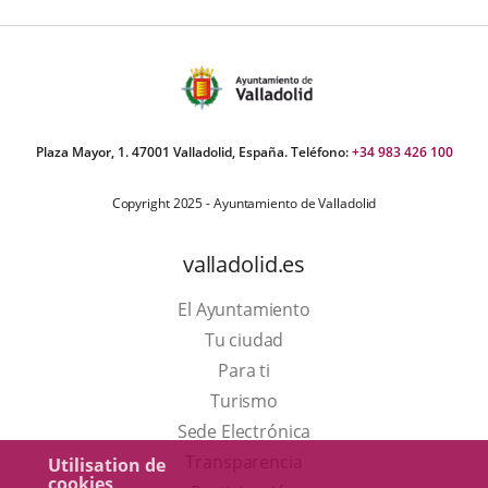
Plaza Mayor, 1. 47001 Valladolid, España. Teléfono:
+34 983 426 100
Copyright 2025 - Ayuntamiento de Valladolid
valladolid.es
El Ayuntamiento
Tu ciudad
Para ti
Este
Turismo
enlace
Enlace
Sede Electrónica
se
a
Transparencia
Utilisation de
cookies