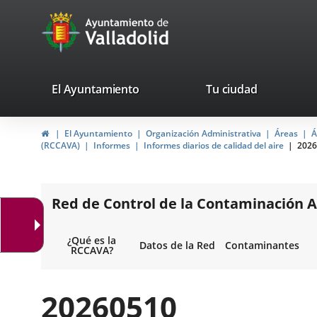
Portal
Saltar al contenido
avaTop
Web
del
Ayuntamiento
valladolid.es
El Ayuntamiento
Tu ciudad
de
Inicio
El Ayuntamiento
Organización Administrativa
Áreas
Á
Valladolid
(RCCAVA)
Informes
Informes diarios de calidad del aire
2026
Red de Control de la Contaminación A
¿Qué es la
Datos de la Red
Contaminantes
RCCAVA?
20260510