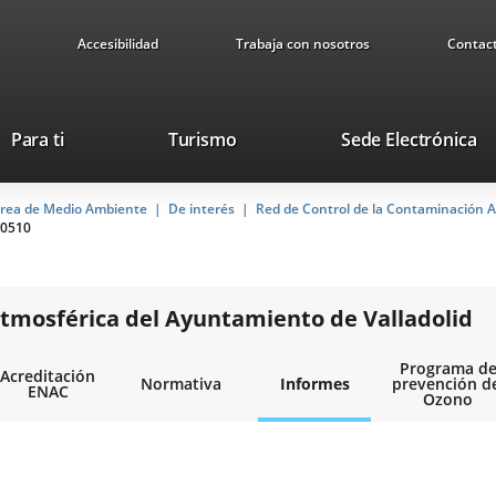
Accesibilidad
Trabaja con nosotros
Contac
Este
En
Para ti
Turismo
Sede Electrónica
enlace
a
se
u
rea de Medio Ambiente
De interés
abrirá
Red de Control de la Contaminación A
ap
0510
en
ex
una
ventana
nueva.
tmosférica del Ayuntamiento de Valladolid
Programa d
Acreditación
Normativa
Informes
prevención d
ENAC
Ozono