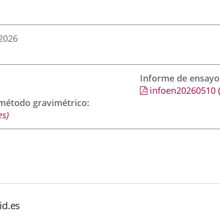
2026
Informe de ensayo
infoen20260510
 método gravimétrico
es)
id.es