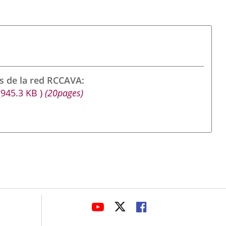
s de la red RCCAVA
(945.3
KB
)
(20pages)
avaHeaderSocial
ENLACE
ENLACE
ENLACE
A
A
A