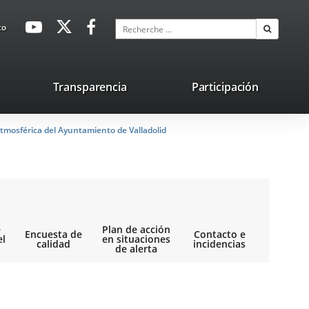
avaHeaderSocial
Enlace
Enlace
Enlace
Recherche
to
Recherch
a
a
a
una
una
una
aplicación
aplicación
aplicación
lace
Transparencia
Participación
externa.
externa.
externa.
na
tmosférica del Ayuntamiento de Valladolid
licación
terna.
e
Plan de acción
Encuesta de
Contacto e
el
en situaciones
calidad
incidencias
de alerta