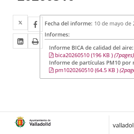
Twitter
Enlace
Facebook
Enlace
Fecha del informe
10 de mayo de 
a
a
Informes
LinkedIn
Enlace
Imprimir
una
una
a
Informe BICA de calidad del aire
aplicación
aplicación
bica20260510
(196
KB
)
(7pages)
una
externa.
externa.
Informe de partículas PM10 por
aplicación
pm1020260510
(64.5
KB
)
(2pag
externa.
valladol