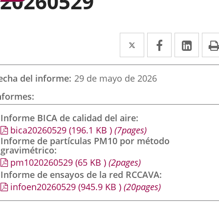
20260529
Twitter
Enlace
Facebook
Enlace
Link
Enla
a
a
a
una
una
una
echa del informe
29 de mayo de 2026
aplicación
aplicación
aplic
nformes
externa.
externa.
exte
Informe BICA de calidad del aire
bica20260529
(196.1
KB
)
(7pages)
Informe de partículas PM10 por método
gravimétrico
pm1020260529
(65
KB
)
(2pages)
Informe de ensayos de la red RCCAVA
infoen20260529
(945.9
KB
)
(20pages)