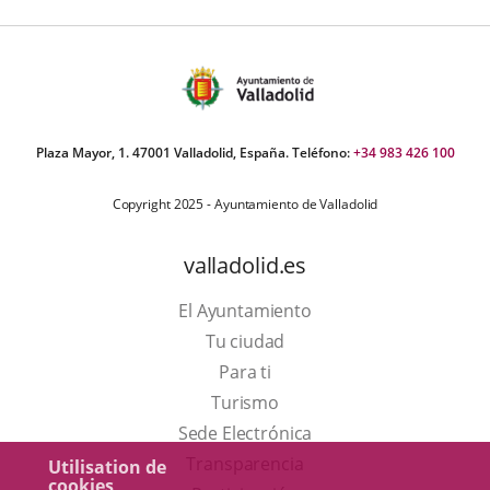
Plaza Mayor, 1. 47001 Valladolid, España. Teléfono:
+34 983 426 100
Copyright 2025 - Ayuntamiento de Valladolid
valladolid.es
El Ayuntamiento
Tu ciudad
Para ti
Este
Turismo
enlace
Enlace
Sede Electrónica
se
a
Transparencia
Utilisation de
cookies