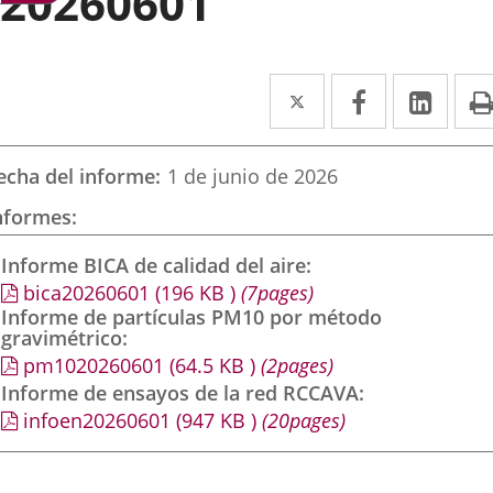
20260601
Twitter
Enlace
Facebook
Enlace
Link
Enla
a
a
a
una
una
una
echa del informe
1 de junio de 2026
aplicación
aplicación
aplic
nformes
externa.
externa.
exte
Informe BICA de calidad del aire
bica20260601
(196
KB
)
(7pages)
Informe de partículas PM10 por método
gravimétrico
pm1020260601
(64.5
KB
)
(2pages)
Informe de ensayos de la red RCCAVA
infoen20260601
(947
KB
)
(20pages)