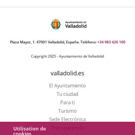
Plaza Mayor, 1. 47001 Valladolid, España. Teléfono:
+34 983 426 100
Copyright 2025 - Ayuntamiento de Valladolid
valladolid.es
El Ayuntamiento
Tu ciudad
Para ti
Este
Turismo
enlace
Enlace
Sede Electrónica
se
a
Transparencia
Utilisation de
cookies