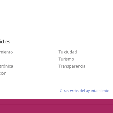
id.es
amiento
Tu ciudad
Este
Turismo
Enlace
enlace
trónica
Transparencia
a
se
ción
una
abrirá
aplicación
en
Otras webs del ayuntamiento
externa.
una
ventana
nueva.