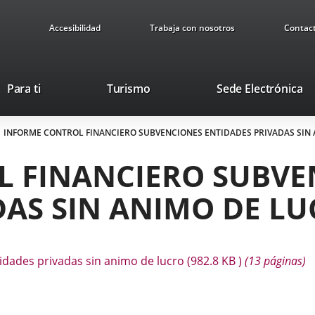
Accesibilidad
Trabaja con nosotros
Contac
Este
En
Para ti
Turismo
Sede Electrónica
enlace
a
se
u
INFORME CONTROL FINANCIERO SUBVENCIONES ENTIDADES PRIVADAS SIN
abrirá
ap
en
ex
L FINANCIERO SUBVE
una
ventana
DAS SIN ANIMO DE L
nueva.
tidades privadas sin animo de lucro
(982.8
KB
)
(13 páginas)