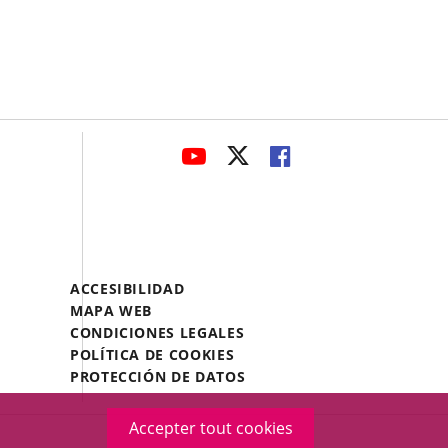
avaHeaderSocial
ENLACE
ENLACE
ENLACE
A
A
A
UNA
UNA
UNA
APLICACIÓN
APLICACIÓN
APLICACIÓN
EXTERNA.
EXTERNA.
EXTERNA.
Menú
ACCESIBILIDAD
Legal
MAPA WEB
Footer
CONDICIONES LEGALES
POLÍTICA DE COOKIES
PROTECCIÓN DE DATOS
Accepter tout cookies