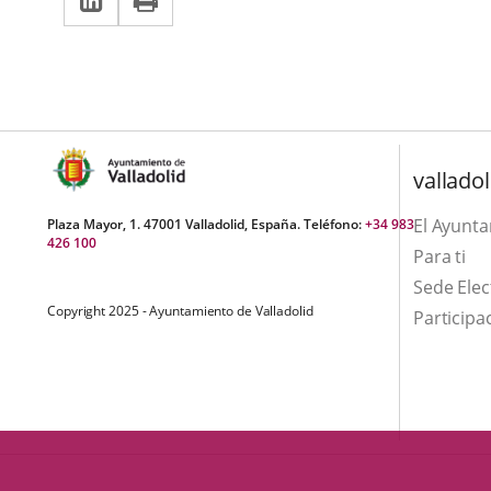
una
a
aplicación
aplicación
una
externa.
externa.
aplicación
externa.
valladol
El Ayunt
Plaza Mayor, 1. 47001 Valladolid, España. Teléfono:
+34 983
426 100
Para ti
Sede Elec
Copyright 2025 - Ayuntamiento de Valladolid
Participa