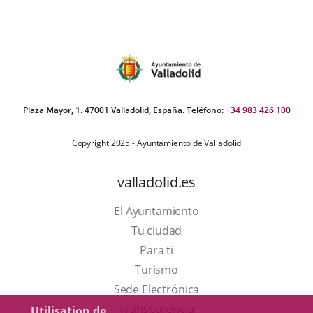
Plaza Mayor, 1. 47001 Valladolid, España. Teléfono:
+34 983 426 100
Copyright 2025 - Ayuntamiento de Valladolid
valladolid.es
El Ayuntamiento
Tu ciudad
Para ti
Este
Turismo
enlace
Enlace
Sede Electrónica
se
a
Transparencia
Utilisation de