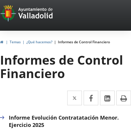
Portal
Saltar al contenido
Web
del
Ayuntamiento
Inicio
Temas
¿Qué hacemos?
Informes de Control Financiero
de
Informes de Control
Valladolid
Financiero
Twitter
Enlace
Facebook
Enlace
Linke
Enlace
I
a
a
a
una
una
una
Informe Evolución Contratatación Menor.
aplicación
aplicación
aplica
Ejercicio 2025