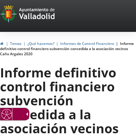
Portal
Saltar al contenido
Web
del
Ayuntamiento
Inicio
Temas
¿Qué hacemos?
Informes de Control Financiero
Informe
definitivo control financiero subvención concedida a la asociación vecinos
de
Caño Argales 2020
Valladolid
Informe definitivo
control financiero
subvención
concedida a la
asociación vecinos