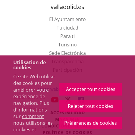
valladolid.es
El Ayuntamiento
Tu ciudad
Para ti
Este
Turismo
enlace
Enlace
Sede Electrónica
se
a
Transparencia
Utilisation de
cookies
abrirá
una
Participación
Ce site Web utilise
en
aplicación
des cookies pour
una
externa.
Accepter tout cookies
Otras webs del ayuntamiento
améliorer votre
ventana
expérience de
aderSocial
ENLACE
ENLACE
ENLACE
navigation. Plus
nueva.
Rejeter tout cookies
A
A
A
d'informations
ACCESIBILIDAD
UNA
UNA
UNA
sur
comment
MAPA WEB
APLICACIÓN
APLICACIÓN
APLICACIÓN
nous utilisons les
Préférences de cookies
r
CONDICIONES LEGALES
EXTERNA.
EXTERNA.
EXTERNA.
cookies et
POLÍTICA DE COOKIES