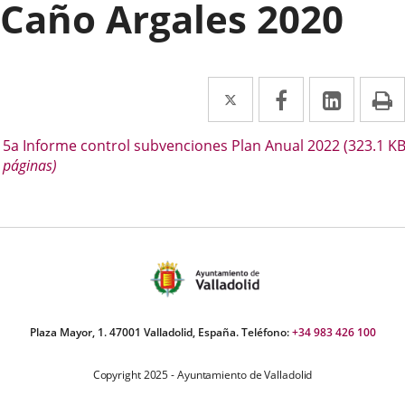
Caño Argales 2020
Twitter
Enlace
Facebook
Enlace
Linke
Enlace
I
a
a
a
escripción
5a Informe control subvenciones Plan Anual 2022
(323.1
K
una
una
una
 páginas)
aplicación
aplicación
aplica
externa.
externa.
extern
Plaza Mayor, 1. 47001 Valladolid, España. Teléfono:
+34 983 426 100
Copyright 2025 - Ayuntamiento de Valladolid