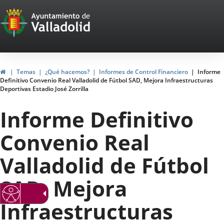
Portal
Saltar al contenido
Web
del
Ayuntamiento
Inicio
Temas
¿Qué hacemos?
Informes de Control Financiero
Informe
Definitivo Convenio Real Valladolid de Fútbol SAD, Mejora Infraestructuras
de
Deportivas Estadio José Zorrilla
Valladolid
Informe Definitivo
Convenio Real
Valladolid de Fútbol
SAD, Mejora
Infraestructuras