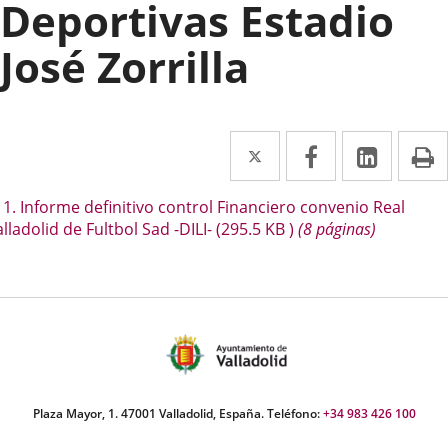
Deportivas Estadio
José Zorrilla
Twitter
Enlace
Facebook
Enlace
Linke
Enlace
I
a
a
a
escripción
1. Informe definitivo control Financiero convenio Real
una
una
una
lladolid de Fultbol Sad -DILI-
(295.5
KB
)
(8 páginas)
aplicación
aplicación
aplica
externa.
externa.
extern
Plaza Mayor, 1. 47001 Valladolid, España. Teléfono:
+34 983 426 100