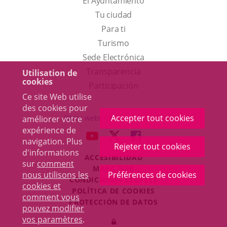
El Ayuntamiento
Tu ciudad
Para ti
Este
Turismo
enlace
Enlace
Sede Electrónica
se
a
Transparencia
Utilisation de
cookies
abrirá
una
Participación
Ce site Web utilise
en
aplicación
des cookies pour
una
externa.
Accepter tout cookies
Otras webs del ayuntamiento
améliorer votre
ventana
expérience de
aderSocial
ENLACE
ENLACE
ENLACE
navigation. Plus
nueva.
Rejeter tout cookies
A
A
A
d'informations
ACCESIBILIDAD
UNA
UNA
UNA
sur
comment
MAPA WEB
APLICACIÓN
APLICACIÓN
APLICACIÓN
nous utilisons les
Préférences de cookies
r
CONDICIONES LEGALES
EXTERNA.
EXTERNA.
EXTERNA.
cookies et
POLÍTICA DE COOKIES
comment vous
PROTECCIÓN DE DATOS
pouvez modifier
Toggl
vos paramètres
.
Iniciar
navig