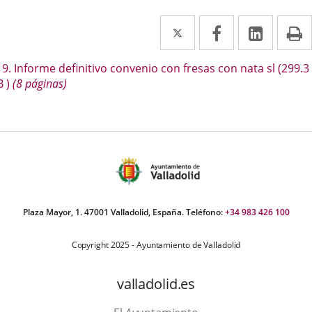
Twitter
Enlace
Facebook
Enlace
Linke
Enlace
I
a
a
a
escripción
9. Informe definitivo convenio con fresas con nata sl
(299.3
una
una
una
B
)
(8 páginas)
aplicación
aplicación
aplica
externa.
externa.
extern
Plaza Mayor, 1. 47001 Valladolid, España. Teléfono:
+34 983 426 100
Copyright 2025 - Ayuntamiento de Valladolid
valladolid.es