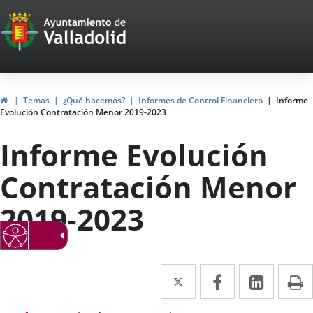
Portal
Saltar al contenido
Web
del
Ayuntamiento
Inicio
Temas
¿Qué hacemos?
Informes de Control Financiero
Informe
Evolución Contratación Menor 2019-2023
de
Informe Evolución
Valladolid
Contratación Menor
2019-2023
Twitter
Enlace
Facebook
Enlace
Linke
Enlace
I
a
a
a