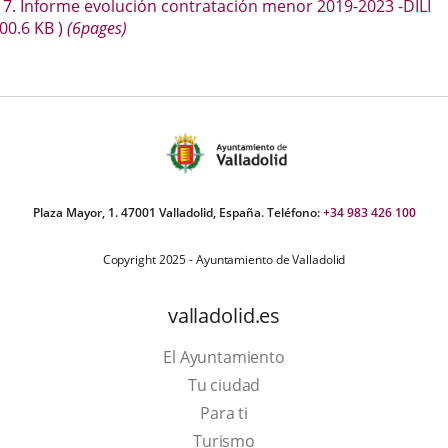
escripción
7. Informe evolución contratación menor 2019-2023 -DILI
una
una
una
800.6
KB
)
(6pages)
aplicación
aplicación
aplica
externa.
externa.
extern
Plaza Mayor, 1. 47001 Valladolid, España. Teléfono:
+34 983 426 100
Copyright 2025 - Ayuntamiento de Valladolid
valladolid.es
El Ayuntamiento
Tu ciudad
Para ti
Este
Turismo