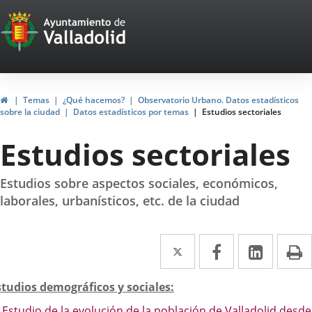
Portal
Saltar al contenido
Web
del
Ayuntamiento
Inicio
Temas
¿Qué hacemos?
Observatorio Urbano. Datos estadísticos
sobre la ciudad
Datos estadísticos por temas
Estudios sectoriales
de
Estudios sectoriales
Valladolid
Estudios sobre aspectos sociales, económicos,
laborales, urbanísticos, etc. de la ciudad
Twitter
Enlace
Facebook
Enlace
Linke
Enlace
I
a
a
a
escripción
studios demográficos y sociales:
una
una
una
Estudio de la evolución de la población de Valladolid desde