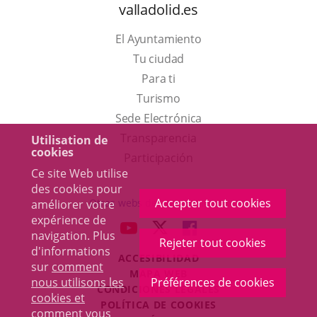
valladolid.es
El Ayuntamiento
Tu ciudad
Para ti
Este
Turismo
enlace
Enlace
Sede Electrónica
se
a
Transparencia
Utilisation de
cookies
abrirá
una
Participación
Ce site Web utilise
en
aplicación
des cookies pour
una
externa.
Accepter tout cookies
Otras webs del ayuntamiento
améliorer votre
ventana
expérience de
aderSocial
ENLACE
ENLACE
ENLACE
navigation. Plus
nueva.
Rejeter tout cookies
A
A
A
d'informations
ACCESIBILIDAD
UNA
UNA
UNA
sur
comment
MAPA WEB
APLICACIÓN
APLICACIÓN
APLICACIÓN
nous utilisons les
Préférences de cookies
r
CONDICIONES LEGALES
EXTERNA.
EXTERNA.
EXTERNA.
cookies et
POLÍTICA DE COOKIES
comment vous