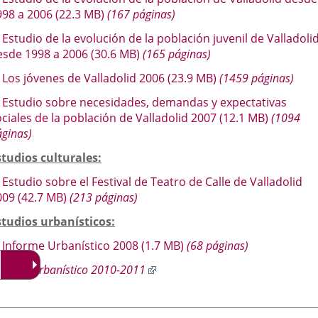
aplicación
aplicación
aplica
998 a 2006
(22.3
MB
)
(167 páginas)
externa.
externa.
extern
Estudio de la evolución de la población juvenil de Valladoli
esde 1998 a 2006
(30.6
MB
)
(165 páginas)
Los jóvenes de Valladolid 2006
(23.9
MB
)
(1459 páginas)
Estudio sobre necesidades, demandas y expectativas
ciales de la población de Valladolid 2007
(12.1
MB
)
(1094
ginas)
studios culturales:
Estudio sobre el Festival de Teatro de Calle de Valladolid
009
(42.7
MB
)
(213 páginas)
studios urbanísticos:
Informe Urbanístico 2008
(1.7
MB
)
(68 páginas)
Enlace
nforme Urbanístico 2010-2011
a
una
aplicación