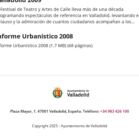
 Festival de Teatro y Artes de Calle lleva más de una década
ogramando espectáculos de referencia en Valladolid, levantando e
lauso y la admiración de cuantos ciudadanos acompañan a los
tores en su recorrido callejero. Una trayectoria de diez años...
utor
nforme Urbanístico 2008
forme Urbanístico 2008 (1.7 MB) (68 páginas)
Plaza Mayor, 1. 47001 Valladolid, España. Teléfono:
+34 983 426 100
Copyright 2025 - Ayuntamiento de Valladolid