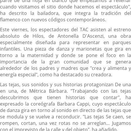
parte de una hoja en blanco que empezamos a rellenar
cuando visitamos el sitio donde hacemos el espectáculo",
ha descrito la bailadora, que integra la tradición del
flamenco con nuevos códigos contemporáneos.
Este viernes, los espectadores del TAC asisten al estreno
absoluto de Hilos, de Antonella D'Ascenzi, una obra
especialmente diseñada para representar en parques
infantiles. Una pieza de danza y marionetas que gira en
torno a la maternidad y donde se pone el foco en la
importancia de la gran comunidad que se genera
alrededor de los padres y madres que "crea y alimenta y
energía especial", como ha destacado su creadora.
Las tejas, sus sonidos y sus historias protagonizan De una
en una, de Métrica Bárbara. "Trabajando con las tejas
descubrimos que tienen historias que contar", ha
expresado la coreógrafa Barbara Cappi, cuyo espectáculo
de danza gira en torno al sonido en directo de las tejas que
se modula y se vuelve a reconducir. "Las tejas Se caen, se
rompen, cortan, una vez rotas no se arreglan… Jugamos
con el imprevisto de la calle y del objeto", ha añadido.