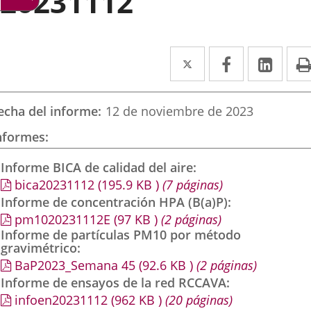
20231112
Twitter
Enlace
Facebook
Enlace
Link
Enla
a
a
a
una
una
una
echa del informe
12 de noviembre de 2023
aplicación
aplicación
aplic
nformes
externa.
externa.
exte
Informe BICA de calidad del aire
bica20231112
(195.9
KB
)
(7 páginas)
Informe de concentración HPA (B(a)P)
pm1020231112E
(97
KB
)
(2 páginas)
Informe de partículas PM10 por método
gravimétrico
BaP2023_Semana 45
(92.6
KB
)
(2 páginas)
Informe de ensayos de la red RCCAVA
infoen20231112
(962
KB
)
(20 páginas)