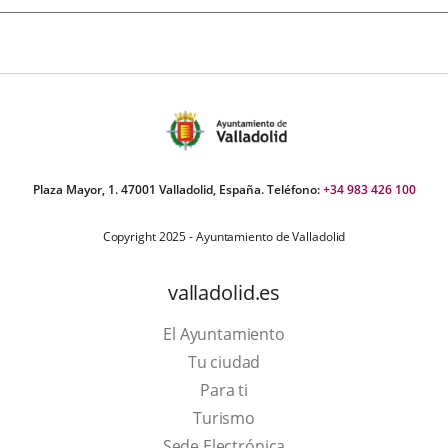
Plaza Mayor, 1. 47001 Valladolid, España. Teléfono:
+34 983 426 100
Copyright 2025 - Ayuntamiento de Valladolid
valladolid.es
El Ayuntamiento
Tu ciudad
Para ti
Este
Turismo
enlace
Enlace
Sede Electrónica