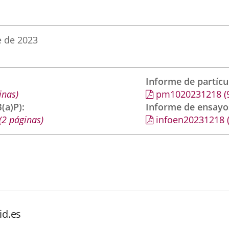
e de 2023
Informe de partíc
inas)
pm1020231218
(
(a)P)
Informe de ensayo
(2 páginas)
infoen20231218
id.es