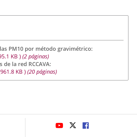
ulas PM10 por método gravimétrico
95.1
KB
)
(2 páginas)
s de la red RCCAVA
(961.8
KB
)
(20 páginas)
avaHeaderSocial
ENLACE
ENLACE
ENLACE
A
A
A