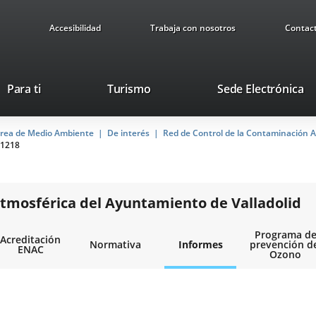
Accesibilidad
Trabaja con nosotros
Contac
Este
En
Para ti
Turismo
Sede Electrónica
enlace
a
se
u
rea de Medio Ambiente
De interés
abrirá
Red de Control de la Contaminación A
ap
1218
en
ex
una
ventana
nueva.
tmosférica del Ayuntamiento de Valladolid
Programa d
Acreditación
Normativa
Informes
prevención d
ENAC
Ozono