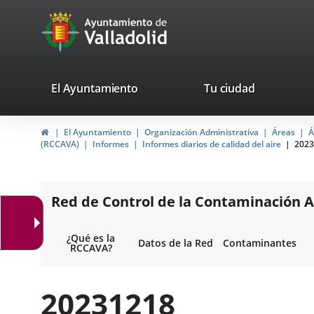
Portal
Saltar al contenido
avaTop
Web
del
Ayuntamiento
valladolid.es
El Ayuntamiento
Tu ciudad
de
Inicio
El Ayuntamiento
Organización Administrativa
Áreas
Á
Valladolid
(RCCAVA)
Informes
Informes diarios de calidad del aire
2023
Red de Control de la Contaminación A
¿Qué es la
Datos de la Red
Contaminantes
RCCAVA?
20231218