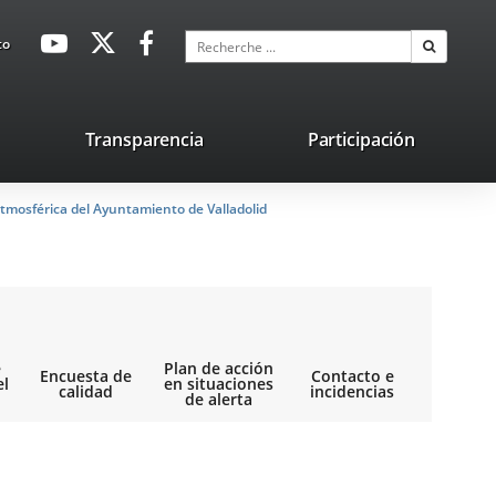
avaHeaderSocial
Enlace
Enlace
Enlace
Recherche
to
Recherch
a
a
a
una
una
una
aplicación
aplicación
aplicación
lace
Transparencia
Participación
externa.
externa.
externa.
na
tmosférica del Ayuntamiento de Valladolid
licación
terna.
e
Plan de acción
Encuesta de
Contacto e
el
en situaciones
calidad
incidencias
de alerta