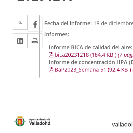
Twitter
Enlace
Facebook
Enlace
Fecha del informe
18 de diciembr
a
a
Informes
LinkedIn
Enlace
Imprimir
una
una
a
Informe BICA de calidad del aire
aplicación
aplicación
bica20231218
(184.4
KB
)
(7 pág
una
externa.
externa.
Informe de concentración HPA (B
aplicación
BaP2023_Semana 51
(92.4
KB
)
externa.
valladol