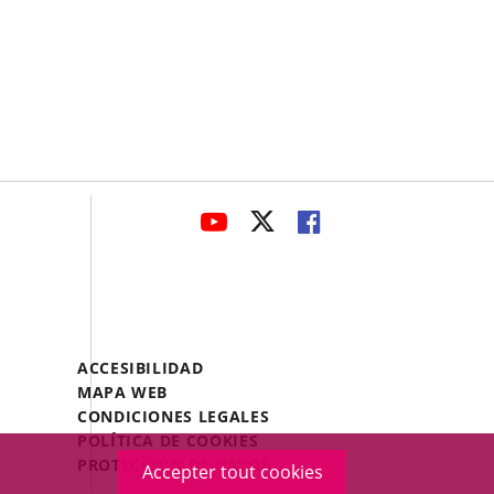
avaHeaderSocial
ENLACE
ENLACE
ENLACE
A
A
A
UNA
UNA
UNA
APLICACIÓN
APLICACIÓN
APLICACIÓN
EXTERNA.
EXTERNA.
EXTERNA.
Menú
ACCESIBILIDAD
Legal
MAPA WEB
Footer
CONDICIONES LEGALES
POLÍTICA DE COOKIES
PROTECCIÓN DE DATOS
Accepter tout cookies