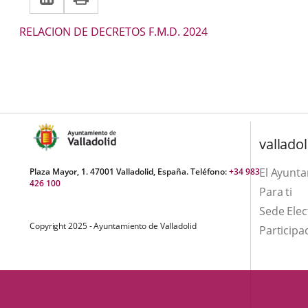
a
aplicación
aplicación
Descripción
RELACION DE DECRETOS F.M.D. 2024
una
externa.
externa.
aplicación
externa.
valladol
El Ayunt
Plaza Mayor, 1. 47001 Valladolid, España. Teléfono:
+34 983
426 100
Para ti
Sede Elec
Copyright 2025 - Ayuntamiento de Valladolid
Participa