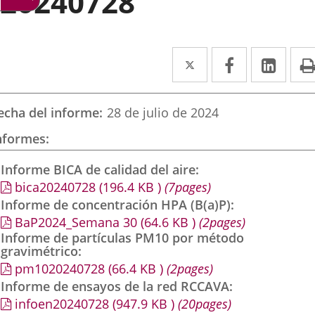
20240728
Twitter
Enlace
Facebook
Enlace
Link
Enla
a
a
a
una
una
una
echa del informe
28 de julio de 2024
aplicación
aplicación
aplic
nformes
externa.
externa.
exte
Informe BICA de calidad del aire
bica20240728
(196.4
KB
)
(7pages)
Informe de concentración HPA (B(a)P)
BaP2024_Semana 30
(64.6
KB
)
(2pages)
Informe de partículas PM10 por método
gravimétrico
pm1020240728
(66.4
KB
)
(2pages)
Informe de ensayos de la red RCCAVA
infoen20240728
(947.9
KB
)
(20pages)