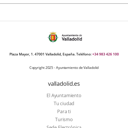
Plaza Mayor, 1. 47001 Valladolid, España. Teléfono:
+34 983 426 100
Copyright 2025 - Ayuntamiento de Valladolid
valladolid.es
El Ayuntamiento
Tu ciudad
Para ti
Este
Turismo
enlace
Enlace
Sede Electrónica