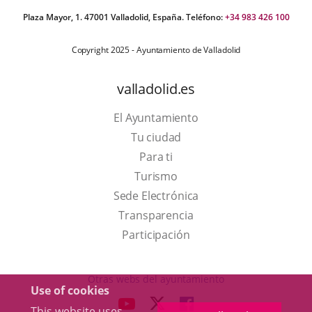
Plaza Mayor, 1. 47001 Valladolid, España. Teléfono:
+34 983 426 100
Copyright 2025 - Ayuntamiento de Valladolid
valladolid.es
El Ayuntamiento
Tu ciudad
Para ti
This
Turismo
link
Link
Sede Electrónica
will
to
Transparencia
open
external
Participación
in
application.
a
Otras webs del ayuntamiento
Use of cookies
pop-
aderSocial
LINK
LINK
LINK
This website uses
up