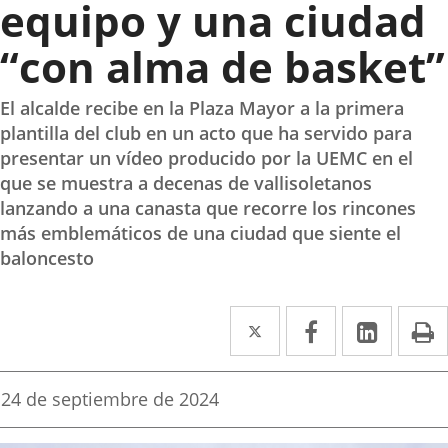
equipo y una ciudad
“con alma de basket”
El alcalde recibe en la Plaza Mayor a la primera
plantilla del club en un acto que ha servido para
presentar un vídeo producido por la UEMC en el
que se muestra a decenas de vallisoletanos
lanzando a una canasta que recorre los rincones
más emblemáticos de una ciudad que siente el
baloncesto
Twitter
Enlace
Facebook
Enlace
Linked
Enlace
P
a
a
a
una
una
una
Fecha
24 de septiembre de 2024
de
aplicación
aplicación
aplica
la