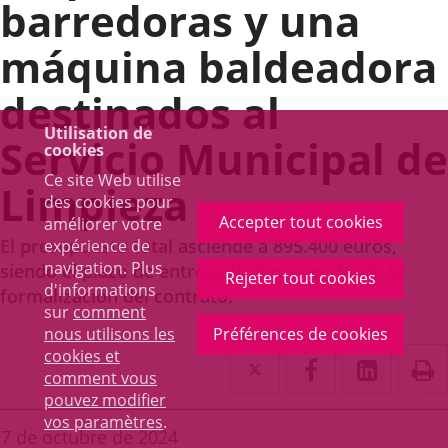
barredoras y una
máquina baldeadora
destinados al
Utilisation de
Servicio Municipal de
cookies
Ce site Web utilise
Limpieza
des cookies pour
Accepter tout cookies
améliorer votre
El presupuesto total asciende a 895.400 euros,
expérience de
navigation. Plus
siendo el plazo de entrega de 9 meses desde la
Rejeter tout cookies
d'informations
formalización del contrato.
sur
comment
nous utilisons les
Préférences de cookies
Twitter
Enlace
Facebook
Enlace
Linke
Enlace
I
cookies et
comment vous
a
a
a
pouvez modifier
Toggl
vos paramètres
.
una
una
una
navig
Fecha
7 de octubre de 2024