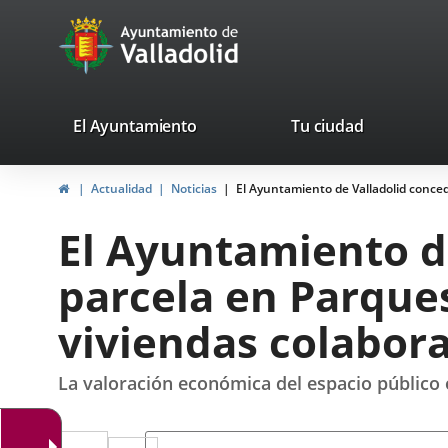
Portal
Saltar al contenido
avaTop
Web
del
Ayuntamiento
valladolid.es
El Ayuntamiento
Tu ciudad
de
Inicio
Actualidad
Noticias
El Ayuntamiento de Valladolid conce
Valladolid
El Ayuntamiento d
parcela en Parques
viviendas colabora
La valoración económica del espacio público 
Twitter
Enlace