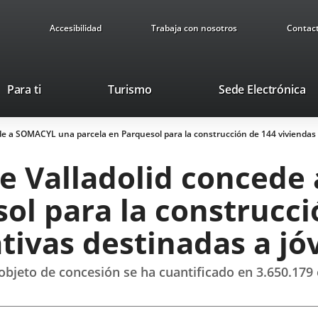
Accesibilidad
Trabaja con nosotros
Contac
Este
En
Para ti
Turismo
Sede Electrónica
enlace
a
se
u
de a SOMACYL una parcela en Parquesol para la construcción de 144 viviendas 
abrirá
ap
en
ex
e Valladolid conced
una
ventana
ol para la construcci
nueva.
tivas destinadas a jó
objeto de concesión se ha cuantificado en 3.650.179 