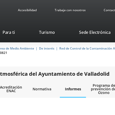
Accesibilidad
Trabaja con nosotros
Contac
This
Li
Para ti
Turismo
Sede Electrónica
link
to
will
ex
rea de Medio Ambiente
De interés
open
Red de Control de la Contaminación A
ap
0821
in
a
pop-
up
tmosférica del Ayuntamiento de Valladolid
window.
Programa d
Acreditación
Normativa
Informes
prevención d
ENAC
Ozono