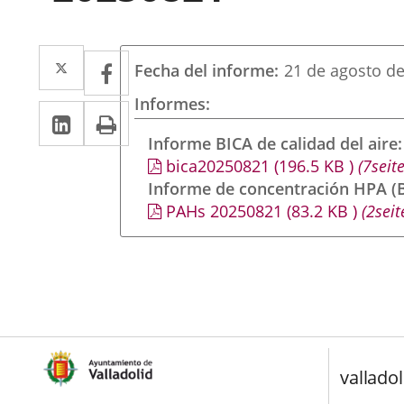
Twitter
Enlace
Facebook
Enlace
Fecha del informe
21 de agosto d
a
a
Informes
Linkedin
Enlace
Print
una
una
a
Informe BICA de calidad del aire
aplicación
aplicación
bica20250821
(196.5
KB
)
(7seite
una
externa.
externa.
Informe de concentración HPA (B
aplicación
PAHs 20250821
(83.2
KB
)
(2seit
externa.
valladol