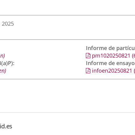
e 2025
Informe de partíc
n)
pm1020250821
(
(a)P)
Informe de ensayo
en)
infoen20250821
id.es