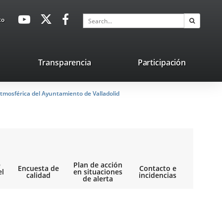
avaHeaderSocial
Link
Link
Link
Search
to
Search
to
to
to
external
external
external
application.
application.
application.
nk
Transparencia
Participación
ternal
tmosférica del Ayuntamiento de Valladolid
plication.
e
Plan de acción
Encuesta de
Contacto e
el
en situaciones
calidad
incidencias
de alerta