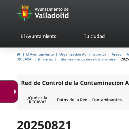
Portal
Jump to content
avaTop
Web
del
Ayuntamiento
valladolid.es
El Ayuntamiento
Tu ciudad
de
Home
El Ayuntamiento
Organización Administrativa
Áreas
Á
Valladolid
(RCCAVA)
Informes
Informes diarios de calidad del aire
2025
Red de Control de la Contaminación A
¿Qué es la
Datos de la Red
Contaminantes
RCCAVA?
20250821