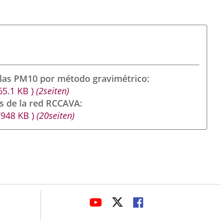
ulas PM10 por método gravimétrico
65.1
KB
)
(2seiten)
s de la red RCCAVA
(948
KB
)
(20seiten)
avaHeaderSocial
LINK
LINK
LINK
TO
TO
TO