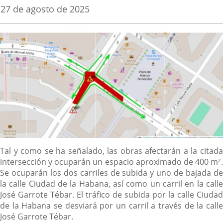
una
una
una
Fecha
27 de agosto de 2025
de
aplicación
aplicación
aplica
la
noticia
externa.
externa.
extern
Descripción
Tal y como se ha señalado, las obras afectarán a la citada
intersección y ocuparán un espacio aproximado de 400 m².
Se ocuparán los dos carriles de subida y uno de bajada de
la calle Ciudad de la Habana, así como un carril en la calle
José Garrote Tébar. El tráfico de subida por la calle Ciudad
de la Habana se desviará por un carril a través de la calle
José Garrote Tébar.