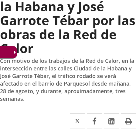
la Habana y José
Garrote Tébar por las
obras de la Red de
Calor
Con motivo de los trabajos de la Red de Calor, en la
intersección entre las calles Ciudad de la Habana y
José Garrote Tébar, el tráfico rodado se verá
afectado en el barrio de Parquesol desde mañana,
28 de agosto, y durante, aproximadamente, tres
semanas.
Twitter
Enlace
Facebook
Enlace
Linked
Enlace
P
a
a
a