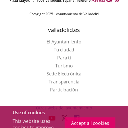
Plaza Mayor, 1. 47001 Valladolid, España. Teléfono:
+34 983 426 100
Copyright 2025 - Ayuntamiento de Valladolid
valladolid.es
El Ayuntamiento
Tu ciudad
Para ti
This
Turismo
link
Link
Sede Electrónica
will
to
Transparencia
open
external
Participación
in
application.
a
Otras webs del ayuntamiento
Use of cookies
pop-
aderSocial
LINK
LINK
LINK
This website uses
up
Accept all cookies
TO
TO
TO
cookies to improve