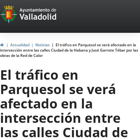
Portal
Jump to content
Web
del
Ayuntamiento
Home
Actualidad
Noticias
El tráfico en Parquesol se verá afectado en la
intersección entre las calles Ciudad de la Habana y José Garrote Tébar por las
de
obras de la Red de Calor
Valladolid
El tráfico en
Parquesol se verá
afectado en la
intersección entre
las calles Ciudad de