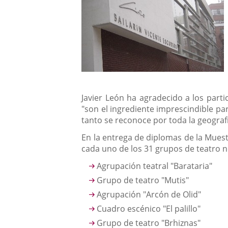
aplicación
aplicación
una
externa.
externa.
aplicación
externa.
Javier León ha agradecido a los part
"son el ingrediente imprescindible pa
tanto se reconoce por toda la geografí
En la entrega de diplomas de la Mues
cada uno de los 31 grupos de teatro n
Agrupación teatral "Barataria"
Grupo de teatro "Mutis"
Agrupación "Arcón de Olid"
Cuadro escénico "El palillo"
Grupo de teatro "Brhiznas"