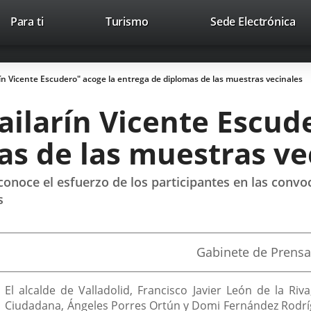
This
Li
Para ti
Turismo
Sede Electrónica
Accesibilidad
Trabaja con nosotros
Contac
link
to
will
ext
open
app
rín Vicente Escudero" acoge la entrega de diplomas de las muestras vecinales
in
a
Bailarín Vicente Escud
pop-
up
as de las muestras ve
window.
conoce el esfuerzo de los participantes en las convoc
s
Fuente
Gabinete de Prensa
de
la
noticia
El alcalde de Valladolid, Francisco Javier León de la Riv
Ciudadana, Ángeles Porres Ortún y Domi Fernández Rodrí