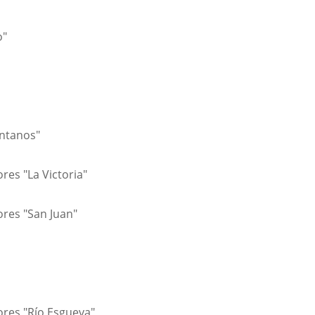
o"
ntanos"
es "La Victoria"
res "San Juan"
res "Río Esgueva"