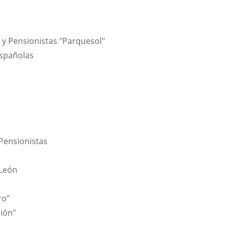
s y Pensionistas "Parquesol"
Españolas
Pensionistas
 León
ro"
ción"