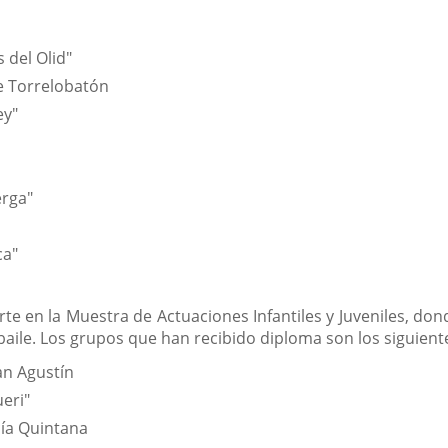
 del Olid"
de Torrelobatón
ey"
erga"
ca"
e en la Muestra de Actuaciones Infantiles y Juveniles, don
l baile. Los grupos que han recibido diploma son los siguient
an Agustín
eri"
cía Quintana