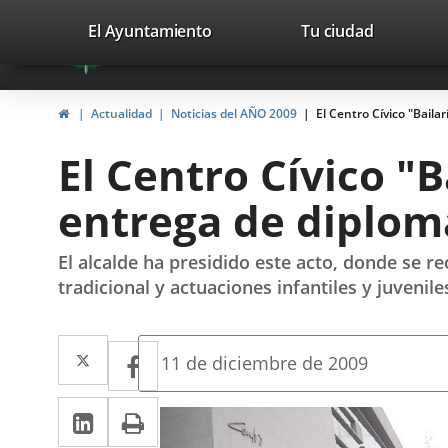
Portal
Jump to content
valladolid.es
El Ayuntamiento
Tu ciudad
avaTop
Web
del
Home
Actualidad
Noticias del AÑO 2009
El Centro Cívico "Baila
Ayuntamiento
El Centro Cívico "
de
entrega de diplom
Valladolid
El alcalde ha presidido este acto, donde se re
tradicional y actuaciones infantiles y juvenile
Twitter
Enlace
Facebook
Enlace
Fecha
11 de diciembre de 2009
de
a
a
la
Linkedin
Enlace
Print
una
Descripción
noticia
una
a