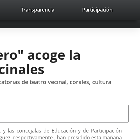
nk
Transparencia
Participación
avaHeaderSocial
Link
Link
Link
Search
to
Search
to
to
to
ernal
external
external
external
lication.
application.
application.
application.
ero" acoge la
cinales
atorias de teatro vecinal, corales, cultura
a, y las concejalas de Educación y de Participación
guez -respectivamente-, han presidido esta mañana