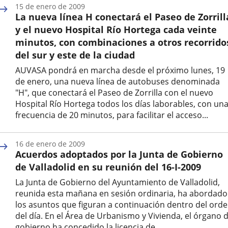
15 de enero de 2009
la
La nueva línea H conectará el Paseo de Zorrill
noticia
y el nuevo Hospital Río Hortega cada veinte
minutos, con combinaciones a otros recorrido
del sur y este de la ciudad
AUVASA pondrá en marcha desde el próximo lunes, 19
de enero, una nueva línea de autobuses denominada
"H", que conectará el Paseo de Zorrilla con el nuevo
Hospital Río Hortega todos los días laborables, con un
frecuencia de 20 minutos, para facilitar el acceso...
Fecha
de
16 de enero de 2009
la
Acuerdos adoptados por la Junta de Gobierno
noticia
de Valladolid en su reunión del 16-I-2009
La Junta de Gobierno del Ayuntamiento de Valladolid,
reunida esta mañana en sesión ordinaria, ha abordado
los asuntos que figuran a continuación dentro del ord
del día. En el Área de Urbanismo y Vivienda, el órgano 
gobierno ha concedido la licencia de...