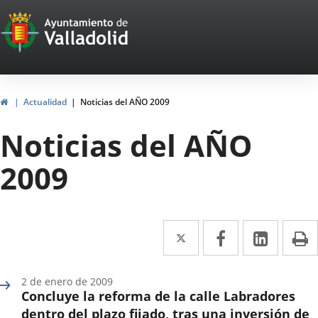
Portal
Jump to content
Web
del
Ayuntamiento
Home
Actualidad
Noticias del AÑO 2009
de
Noticias del AÑO
Valladolid
2009
Twitter
Enlace
Facebook
Enlace
Linked
Enlace
P
a
a
a
una
una
una
2 de enero de 2009
Concluye la reforma de la calle Labradores
aplicación
aplicación
aplica
dentro del plazo fijado, tras una inversión de