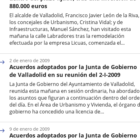
externa.
externa.
extern
880.000 euros
El alcalde de Valladolid, Francisco Javier León de la Riva,
los concejales de Urbanismo, Cristina Vidal; y de
Infraestructuras, Manuel Sánchez, han visitado esta
mañana la calle Labradores tras la remodelación
efectuada por la empresa Licuas, comenzada el...
Fecha
de
2 de enero de 2009
la
Acuerdos adoptados por la Junta de Gobierno
noticia
de Valladolid en su reunión del 2-I-2009
La Junta de Gobierno del Ayuntamiento de Valladolid,
reunida esta mañana en sesión ordinaria, ha abordado
los asuntos que figuran a continuación dentro del ord
del día. En el Área de Urbanismo y Vivienda, el órgano 
gobierno ha concedido una licencia de...
Fecha
de
9 de enero de 2009
la
Acuerdos adoptados por la Junta de Gobierno
noticia