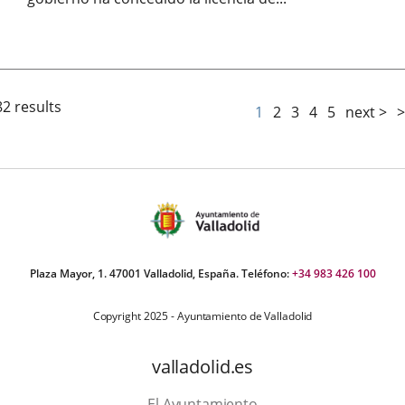
Fecha
de
la
noticia
82 results
1
2
3
4
5
next >
>
Plaza Mayor, 1. 47001 Valladolid, España. Teléfono:
+34 983 426 100
Copyright 2025 - Ayuntamiento de Valladolid
valladolid.es
El Ayuntamiento