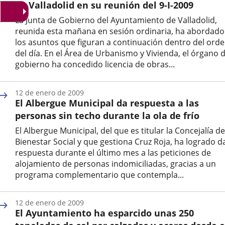
de Valladolid en su reunión del 9-I-2009
La Junta de Gobierno del Ayuntamiento de Valladolid,
reunida esta mañana en sesión ordinaria, ha abordado
los asuntos que figuran a continuación dentro del ord
del día. En el Área de Urbanismo y Vivienda, el órgano 
gobierno ha concedido licencia de obras...
Fecha
de
12 de enero de 2009
la
El Albergue Municipal da respuesta a las
noticia
personas sin techo durante la ola de frío
El Albergue Municipal, del que es titular la Concejalía de
Bienestar Social y que gestiona Cruz Roja, ha logrado d
respuesta durante el último mes a las peticiones de
alojamiento de personas indomiciliadas, gracias a un
programa complementario que contempla...
Fecha
de
12 de enero de 2009
la
El Ayuntamiento ha esparcido unas 250
noticia