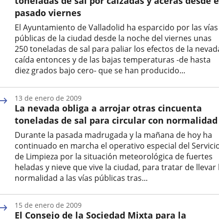
toneladas de sal por calzadas y aceras desde e
pasado viernes
El Ayuntamiento de Valladolid ha esparcido por las vías
públicas de la ciudad desde la noche del viernes unas
250 toneladas de sal para paliar los efectos de la nevad
caída entonces y de las bajas temperaturas -de hasta
diez grados bajo cero- que se han producido...
Fecha
de
13 de enero de 2009
la
La nevada obliga a arrojar otras cincuenta
noticia
toneladas de sal para circular con normalidad
Durante la pasada madrugada y la mañana de hoy ha
continuado en marcha el operativo especial del Servici
de Limpieza por la situación meteorológica de fuertes
heladas y nieve que vive la ciudad, para tratar de llevar 
normalidad a las vías públicas tras...
Fecha
de
15 de enero de 2009
la
El Consejo de la Sociedad Mixta para la
noticia