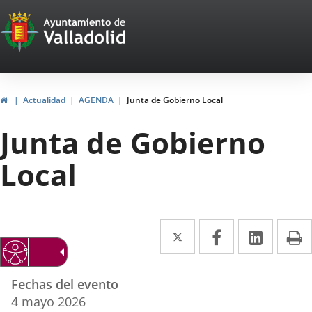
Portal
Jump to content
Web
del
Ayuntamiento
Home
Actualidad
AGENDA
Junta de Gobierno Local
de
Junta de Gobierno
Valladolid
Local
Twitter
Enlace
Facebook
Enlace
Linked
Enlace
P
a
a
a
Datos
una
una
una
Fechas del evento
del
aplicación
aplicación
aplica
4
mayo
2026
evento