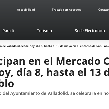
Accesibilidad
Trabaja con nosotros
Contac
This
Li
Para ti
Turismo
Sede Electrónica
link
to
will
ex
 de Valladolid desde hoy, día 8, hasta el 13 de mayo en el entorno de San Pabl
open
ap
in
cipan en el Mercado 
a
pop-
y, día 8, hasta el 13
up
window.
blo
 del Ayuntamiento de Valladolid, se celebrará en ho