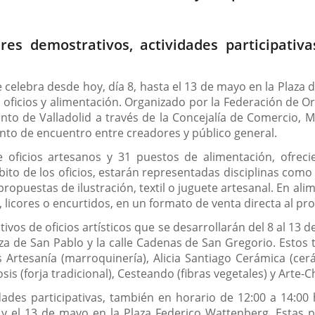
eres demostrativos, actividades participati
 celebra desde hoy, día 8, hasta el 13 de mayo en la Plaza 
e oficios y alimentación. Organizado por la Federación de O
nto de Valladolid a través de la Concejalía de Comercio, 
nto de encuentro entre creadores y público general.
e oficios artesanos y 31 puestos de alimentación, ofrec
to de los oficios, estarán representadas disciplinas como l
 propuestas de ilustración, textil o juguete artesanal. En a
 licores o encurtidos, en un formato de venta directa al pr
ivos de oficios artísticos que se desarrollarán del 8 al 13 
aza de San Pablo y la calle Cadenas de San Gregorio. Estos
s Artesanía (marroquinería), Alicia Santiago Cerámica (cerám
sis (forja tradicional), Cesteando (fibras vegetales) y Arte-
des participativas, también en horario de 12:00 a 14:00 h
 9 y el 13 de mayo en la Plaza Federico Wattenberg. Estas