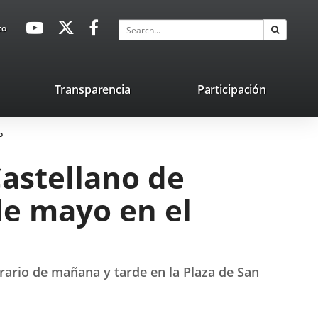
avaHeaderSocial
Link
Link
Link
Search
to
Search
to
to
to
external
external
external
application.
application.
application.
nk
Transparencia
Participación
ternal
o
plication.
Castellano de
 de mayo en el
rario de mañana y tarde en la Plaza de San