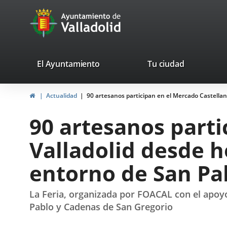
Portal
Jump to content
avaTop
Web
del
Ayuntamiento
valladolid.es
El Ayuntamiento
Tu ciudad
de
Home
Actualidad
90 artesanos participan en el Mercado Castellano
Valladolid
90 artesanos parti
Valladolid desde ho
entorno de San Pa
La Feria, organizada por FOACAL con el apoyo
Pablo y Cadenas de San Gregorio