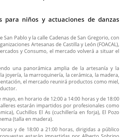
vas para niños y actuaciones de danzas
de San Pablo y la calle Cadenas de San Gregorio, con
rganizaciones Artesanas de Castilla y León (FOACAL),
Mercados y Consumo, el mercado volverá a situar el
iendo una panorámica amplia de la artesanía y la
a joyería, la marroquinería, la cerámica, la madera,
limentación, el mercado reunirá productos como miel,
oductor.
de mayo, en horario de 12:00 a 14:00 horas y de 18:00
 talleres estarán impartidos por profesionales como
ica), Cuchillos El As (cuchillería en forja), El Pozo
Chema (talla en madera).
oras y de 18:00 a 21:00 horas, dirigidas a público
 propuestas estarán impartidas por Alberto Sobrino