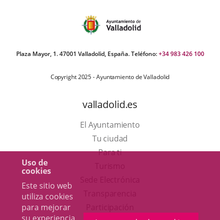
Plaza Mayor, 1. 47001 Valladolid, España. Teléfono:
+34 983 426 100
Copyright 2025 - Ayuntamiento de Valladolid
valladolid.es
El Ayuntamiento
Tu ciudad
Para ti
Uso de
Este
Turismo
cookies
enlace
Enlace
Sede Electrónica
Este sitio web
se
a
Transparencia
utiliza cookies
abrirá
una
Participación
para mejorar
su experiencia