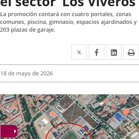
el sector ‘Los Viveros’
La promoción contará con cuatro portales, zonas
comunes, piscina, gimnasio, espacios ajardinados y
203 plazas de garaje.
Twitter
Enlace
Facebook
Enlace
Linke
Enlace
I
a
a
a
una
una
una
Fecha
18 de mayo de 2026
de
aplicación
aplicación
aplica
la
noticia
externa.
externa.
extern