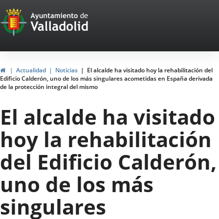
Portal
Saltar al contenido
Web
del
Ayuntamiento
Inicio
Actualidad
Noticias
El alcalde ha visitado hoy la rehabilitación del
Edificio Calderón, uno de los más singulares acometidas en España derivada
de
de la protección integral del mismo
Valladolid
El alcalde ha visitado
hoy la rehabilitación
del Edificio Calderón,
uno de los más
singulares