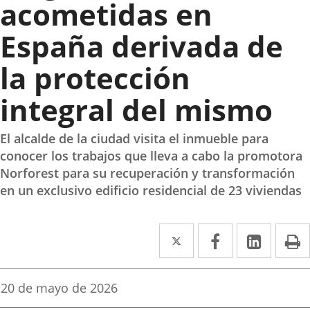
acometidas en
España derivada de
la protección
integral del mismo
El alcalde de la ciudad visita el inmueble para
conocer los trabajos que lleva a cabo la promotora
Norforest para su recuperación y transformación
en un exclusivo edificio residencial de 23 viviendas
Twitter
Enlace
Facebook
Enlace
Linke
Enlace
I
a
a
a
una
una
una
Fecha
20 de mayo de 2026
de
aplicación
aplicación
aplica