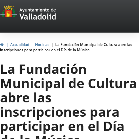
Portal
Saltar al contenido
Web
del
Ayuntamiento
Inicio
Actualidad
Noticias
La Fundación Municipal de Cultura abre las
inscripciones para participar en el Día de la Música
de
La Fundación
Valladolid
Municipal de Cultura
abre las
inscripciones para
participar en el Día