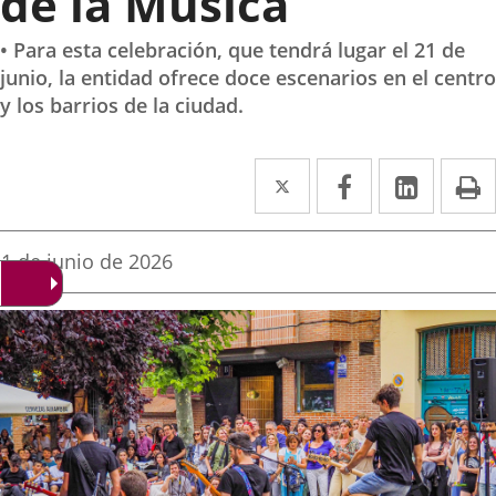
de la Música
• Para esta celebración, que tendrá lugar el 21 de
junio, la entidad ofrece doce escenarios en el centro
y los barrios de la ciudad.
Twitter
Enlace
Facebook
Enlace
Linke
Enlace
I
a
a
a
una
una
una
Fecha
1 de junio de 2026
de
aplicación
aplicación
aplica
la
noticia
externa.
externa.
extern