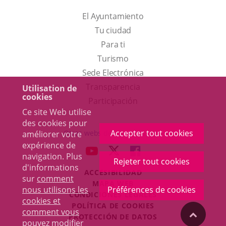
El Ayuntamiento
Tu ciudad
Para ti
Este
Turismo
enlace
Enlace
Sede Electrónica
se
a
Transparencia
Utilisation de
cookies
abrirá
una
Participación
Ce site Web utilise
en
aplicación
des cookies pour
una
externa.
Accepter tout cookies
Otras webs del ayuntamiento
améliorer votre
ventana
expérience de
aderSocial
ENLACE
ENLACE
ENLACE
navigation. Plus
nueva.
Rejeter tout cookies
A
A
A
d'informations
ACCESIBILIDAD
UNA
UNA
UNA
sur
comment
MAPA WEB
APLICACIÓN
APLICACIÓN
APLICACIÓN
nous utilisons les
Préférences de cookies
r
CONDICIONES LEGALES
EXTERNA.
EXTERNA.
EXTERNA.
cookies et
POLÍTICA DE COOKIES
comment vous
"Volver
PROTECCIÓN DE DATOS
pouvez modifier
Toggl