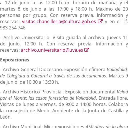
a 12 de junio a las 12:00 h. en horario de mañana, y el
martes 8 de junio a las 17:00 y 18:00 h. Máximo de 20
personas por grupo. Con reserva previa. Información y
Enlace
reservas:
visitas.chancilleria@cultura.gob.es
y en el Tf
a
983 254 746
una
- Archivo Universitario. Visita guiada al archivo. Jueves 11
aplicación
de junio, 12:00 h. Con reserva previa. Información y
externa.
Enlace
reservas:
archivo.universitario@uva.es
a
Exposiciones
una
aplicación
- Archivo General Diocesano. Exposición efímera
Valladolid,
externa.
de Colegiata a Catedral a través de sus documentos
. Martes 9
de junio, de 10:30 a 13:30 h.
- Archivo Histórico Provincial. Exposición documental
Velad
por el Monte: las casas forestales de Valladolid
. Entrada libre
Visitas de lunes a viernes, de 9:00 a 14:00 horas. Colabora
la consejería de Medio Ambiente de la Junta de Castilla y
León.
- Archivo Municipal. Microexposiciones
450 años de la plaza