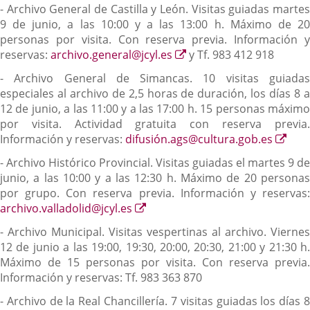
- Archivo General de Castilla y León. Visitas guiadas martes
9 de junio, a las 10:00 y a las 13:00 h. Máximo de 20
personas por visita. Con reserva previa. Información y
Enlace
reservas:
archivo.general@jcyl.es
y Tf. 983 412 918
a
- Archivo General de Simancas. 10 visitas guiadas
una
especiales al archivo de 2,5 horas de duración, los días 8 a
aplicación
12 de junio, a las 11:00 y a las 17:00 h. 15 personas máximo
externa.
por visita. Actividad gratuita con reserva previa.
Enla
Información y reservas:
difusión.ags@cultura.gob.es
a
- Archivo Histórico Provincial. Visitas guiadas el martes 9 de
una
junio, a las 10:00 y a las 12:30 h. Máximo de 20 personas
apli
por grupo. Con reserva previa. Información y reservas:
exte
Enlace
archivo.valladolid@jcyl.es
a
- Archivo Municipal. Visitas vespertinas al archivo. Viernes
una
12 de junio a las 19:00, 19:30, 20:00, 20:30, 21:00 y 21:30 h.
aplicación
Máximo de 15 personas por visita. Con reserva previa.
externa.
Información y reservas: Tf. 983 363 870
- Archivo de la Real Chancillería. 7 visitas guiadas los días 8