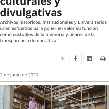
culturales y
divulgativas
Archivos históricos, institucionales y universitarios
unen esfuerzos para poner en valor su función
como custodios de la memoria y pilares de la
transparencia democrática
Twitter
Enlace
Facebook
Enlace
Linke
Enlace
I
a
a
a
una
una
una
Fecha
2 de junio de 2026
de
aplicación
aplicación
aplica
la
noticia
externa.
externa.
extern