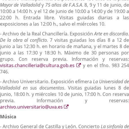
Mayor de Valladolid
y
75 años de F.A.S.A
. 8, 9 y 11 de junio, d
10:00 a 14:00 h. y el 12 de junio de 10:00 a 14:00 y de 19:00 a
22:00 h. Entrada libre. Visitas guiadas diarias a las
exposiciones a las 12:00 h., salvo el miércoles 10.
- Archivo de la Real Chancillería. Exposición
Arte en discordia.
De la obra al conflicto.
7 visitas guiadas los días 8 a 12 d
junio a las 12:30 h. en horario de mañana, y el martes 8 de
junio a las 17:30 y 18:30 h. Máximo de 30 personas por
grupo. Con reserva previa. Información y reservas:
Enlace
visitas.chancilleria@cultura.gob.es
y en el tfno. 983 25
a
746.
una
- Archivo Universitario. Exposición efímera
La Universidad de
aplicación
Valladolid en sus documentos
. Visitas guiadas lunes 8 de
externa.
junio, 18:00 h. y miércoles 10 de junio, 17:00 h. Con reserva
previa. Información y reservas:
Enlace
archivo.universitario@uva.es
a
Música
una
aplicación
- Archivo General de Castilla y León. Concierto
La sinfonía de