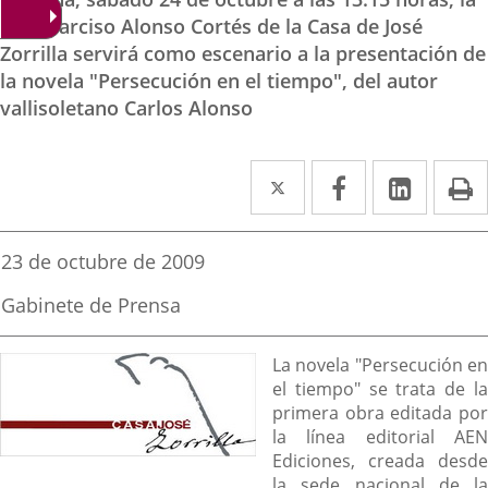
Sala Narciso Alonso Cortés de la Casa de José
Zorrilla servirá como escenario a la presentación de
la novela "Persecución en el tiempo", del autor
vallisoletano Carlos Alonso
Twitter
Enlace
Facebook
Enlace
Linked
Enlace
P
a
a
a
una
una
una
Fecha
23 de octubre de 2009
de
aplicación
aplicación
aplica
la
Fuente
Gabinete de Prensa
noticia
externa.
externa.
extern
de
la
Descripción
noticia
La novela "Persecución en
el tiempo" se trata de la
primera obra editada por
la línea editorial AEN
Ediciones, creada desde
la sede nacional de la