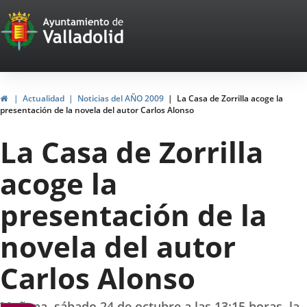
Portal
Jump to content
Web
del
Ayuntamiento
Home
Actualidad
Noticias del AÑO 2009
La Casa de Zorrilla acoge la
presentación de la novela del autor Carlos Alonso
de
La Casa de Zorrilla
Valladolid
acoge la
presentación de la
novela del autor
Carlos Alonso
Mañana, sábado 24 de octubre a las 13:15 horas, la