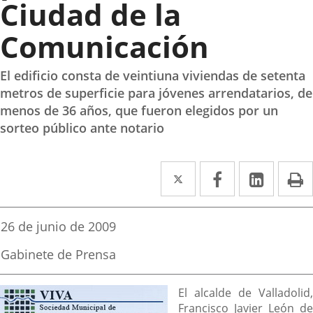
Ciudad de la
Comunicación
El edificio consta de veintiuna viviendas de setenta
metros de superficie para jóvenes arrendatarios, de
menos de 36 años, que fueron elegidos por un
sorteo público ante notario
Twitter
Enlace
Facebook
Enlace
Linked
Enlace
P
a
a
a
una
una
una
Fecha
26 de junio de 2009
de
aplicación
aplicación
aplica
la
Fuente
Gabinete de Prensa
noticia
externa.
externa.
extern
de
la
Descripción
noticia
El alcalde de Valladolid,
Francisco Javier León de