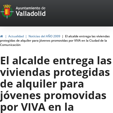
Portal
Jump to content
Web
del
Ayuntamiento
Home
Actualidad
Noticias del AÑO 2009
El alcalde entrega las viviendas
protegidas de alquiler para jóvenes promovidas por VIVA en la Ciudad de la
de
Comunicación
Valladolid
El alcalde entrega las
viviendas protegidas
de alquiler para
jóvenes promovidas
por VIVA en la