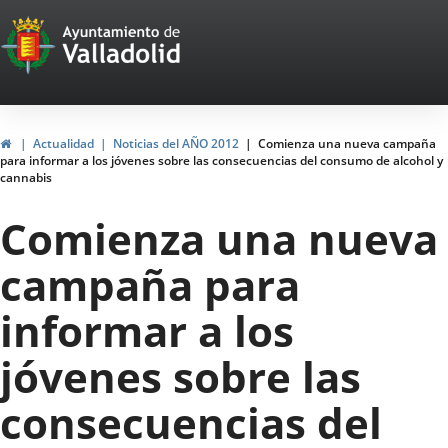
Portal
Jump to content
Web
del
Ayuntamiento
Home
Actualidad
Noticias del AÑO 2012
Comienza una nueva campaña
para informar a los jóvenes sobre las consecuencias del consumo de alcohol y
de
cannabis
Valladolid
Comienza una nueva
campaña para
informar a los
jóvenes sobre las
consecuencias del