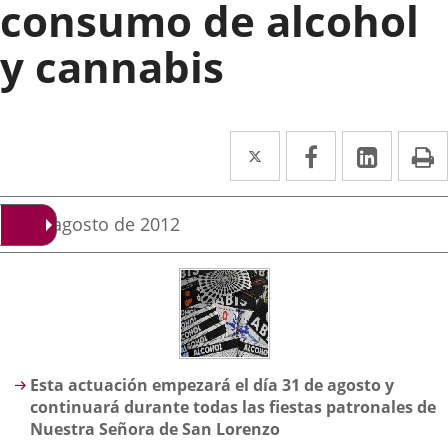
consumo de alcohol
y cannabis
Twitter
Enlace
Facebook
Enlace
Linked
Enlace
P
a
a
a
una
una
una
Fecha
29 de agosto de 2012
de
aplicación
aplicación
aplica
la
noticia
externa.
externa.
extern
Descripción
Esta actuación empezará el día 31 de agosto y
continuará durante todas las fiestas patronales de
Nuestra Señora de San Lorenzo