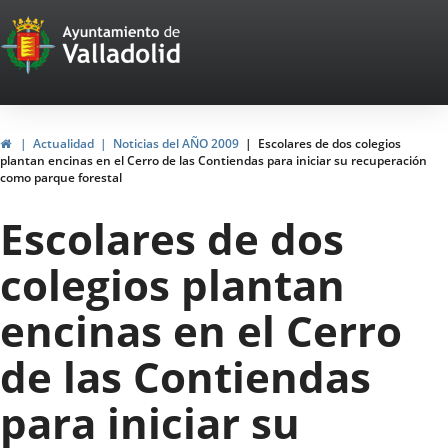
Portal
Jump to content
Web
del
Ayuntamiento
Home
Actualidad
Noticias del AÑO 2009
Escolares de dos colegios
plantan encinas en el Cerro de las Contiendas para iniciar su recuperación
de
como parque forestal
Valladolid
Escolares de dos
colegios plantan
encinas en el Cerro
de las Contiendas
para iniciar su