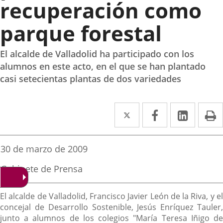
recuperación como
parque forestal
El alcalde de Valladolid ha participado con los
alumnos en este acto, en el que se han plantado
casi setecientas plantas de dos variedades
Twitter
Enlace
Facebook
Enlace
Linked
Enlace
P
a
a
a
una
una
una
Fecha
30 de marzo de 2009
de
aplicación
aplicación
aplica
la
Fuente
Gabinete de Prensa
noticia
externa.
externa.
extern
de
la
Descripción
noticia
El alcalde de Valladolid, Francisco Javier León de la Riva, y el
concejal de Desarrollo Sostenible, Jesús Enríquez Tauler,
junto a alumnos de los colegios "María Teresa Iñigo de