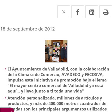
Twitter
Enlace
Facebook
Enlace
Linked
Enlace
P
a
a
a
una
una
una
Fecha
18 de septiembre de 2012
de
aplicación
aplicación
aplica
la
noticia
externa.
externa.
extern
Descripción
El Ayuntamiento de Valladolid, con la colaboración
de la Cámara de Comercio, AVADECO y FECOSVA,
impulsa esta iniciativa de promoción bajo el lema
"
El mayor centro comercial de Valladolid ya está
aquí… y lleva junto a ti toda una vida"
Atención personalizada, millones de artículos y
productos, y más de 400.000 metros cuadrados de
tiendas son los principales argumentos utilizados