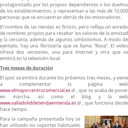
protagonizado por los propios dependientes o los dueños
de los establecimientos, y representan a las más de 10.000
personas que se encuentran detrás de los mostradores.
El nombre de las tiendas es ficticio, pero refleja un enredo
de nombres propios para resaltar los valores de la amistad
y la cercanía, además de algunos simbolismos. A modo de
ejemplo, hay una floristería que se llama "Rosa". El video
ofrece dos versiones, una para Internet y otra que se
emitirá en la televisión local.
Tres meses de duración
El spot se emitirá durante los próximos tres meses, y viene
a complementar la página web
Enlace
www.elmayorcentrocomercial.es
, que se acaba de poner
a
en marcha, así como el blog y la web
una
Enlace
www.valladoliddetiendaentienda.es
, que funciona desde
aplicación
a
hace tiempo.
externa.
una
Para la campaña presentada hoy se
aplicación
han utilizado los soportes habituales
externa.