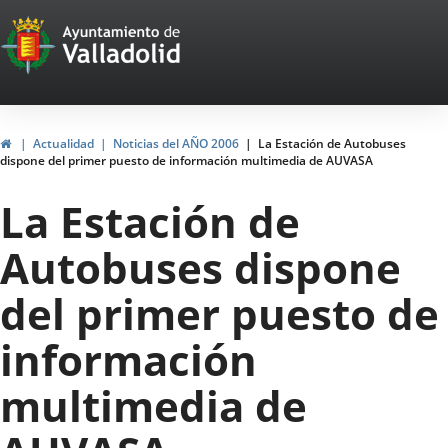
Portal
Jump to content
Web
del
Ayuntamiento
Home
Actualidad
Noticias del AÑO 2006
La Estación de Autobuses
dispone del primer puesto de información multimedia de AUVASA
de
La Estación de
Valladolid
Autobuses dispone
del primer puesto de
información
multimedia de