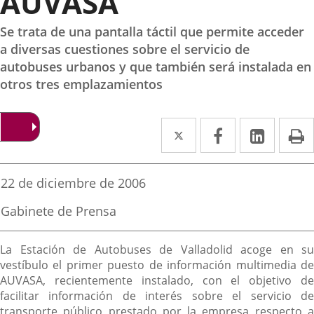
AUVASA
Se trata de una pantalla táctil que permite acceder
a diversas cuestiones sobre el servicio de
autobuses urbanos y que también será instalada en
otros tres emplazamientos
Twitter
Enlace
Facebook
Enlace
Linked
Enlace
P
a
a
a
una
una
una
Fecha
22 de diciembre de 2006
de
aplicación
aplicación
aplica
la
Fuente
Gabinete de Prensa
noticia
externa.
externa.
extern
de
la
Descripción
noticia
La Estación de Autobuses de Valladolid acoge en su
vestíbulo el primer puesto de información multimedia de
AUVASA, recientemente instalado, con el objetivo de
facilitar información de interés sobre el servicio de
transporte público prestado por la empresa respecto a