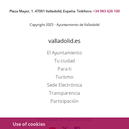
Plaza Mayor, 1. 47001 Valladolid, España. Teléfono:
+34 983 426 100
Copyright 2025 - Ayuntamiento de Valladolid
valladolid.es
El Ayuntamiento
Tu ciudad
Para ti
This
Turismo
link
Link
Sede Electrónica
will
to
Transparencia
open
external
Participación
in
application.
a
Otras webs del ayuntamiento
Use of cookies
pop-