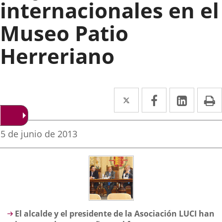
internacionales en el
Museo Patio
Herreriano
Twitter
Enlace
Facebook
Enlace
Linked
Enlace
P
a
a
a
una
una
una
Fecha
5 de junio de 2013
de
aplicación
aplicación
aplica
la
noticia
externa.
externa.
extern
Descripción
El alcalde y el presidente de la Asociación LUCI han