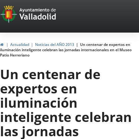
Portal
Jump to content
Web
del
Ayuntamiento
Home
Actualidad
Noticias del AÑO 2013
Un centenar de expertos en
iluminación inteligente celebran las jornadas internacionales en el Museo
de
Patio Herreriano
Valladolid
Un centenar de
expertos en
iluminación
inteligente celebran
las jornadas