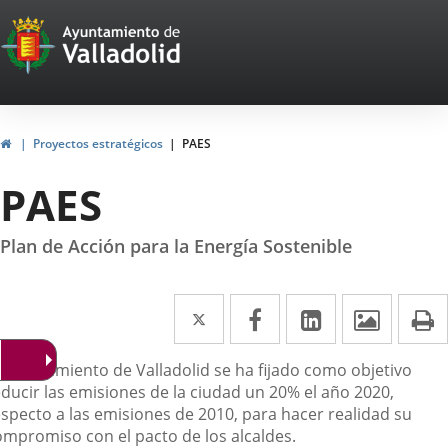
Portal
Jump to content
Web
del
Ayuntamiento
Home
Proyectos estratégicos
PAES
de
PAES
Valladolid
Plan de Acción para la Energía Sostenible
Twitter
Enlace
Facebook
Enlace
Linkedin
Enlace
Image
P
a
a
a
escripción
l Ayuntamiento de Valladolid se
ha fijado como objetivo
una
una
una
educir las emisiones de la ciudad un 20% el
año 2020,
aplicación
aplicación
aplicación
especto a las emisiones
de 2010, para hacer realidad su
ompromiso con el pacto de los alcaldes.
externa.
externa.
externa.